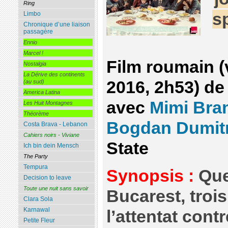
Ring
s
Limbo
Chronique d’une liaison
passagère
Ennio
Marcel !
Film roumain (
Nostalgia
La Dérive des continents
2016, 2h53) de 
(au sud)
America Latina
avec
Mimi Bra
Les Huit Montagnes
Théorème
Bogdan Dumit
Costa Brava - Lebanon
Cahiers noirs - Viviane
State
Ich bin dein Mensch
The Party
Tempura
Synopsis :
Que
Decision to leave
Toute une nuit sans savoir
Bucarest, trois
Clara Sola
Karnawal
l’attentat cont
Petite Fleur