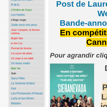
Post de Laur
R.M.N
L’Ombre de Goya
W
Les Harkis
L’Ange rouge
Bande-anno
Juste sous vos yeux
En compétit
Jane Campion, la femme
cinéma.
Bright Star
Cann
In the Cut
Portrait de femme
Pour agrandir cli
La Leçon de piano
Un ange à ma table
Un beau matin
Babi Yar
Solo
Sans Filtre
Le Sixième Enfant
P
Aya
Les Promesses d’Hasan
L
Leila et ses frères
Walden
j