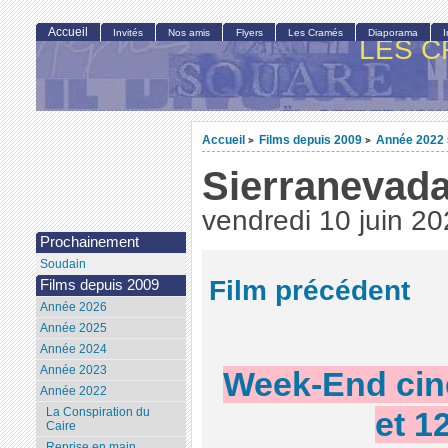
Accueil
Invités
Nos amis
Flyers
Les Cramés
Diaporama
LES C
Accueil
Films depuis 2009
Année 2022
>
>
Sierranevad
vendredi 10 juin 2
Prochainement
Soudain
Film précédent
Films depuis 2009
Année 2026
Année 2025
Année 2024
Année 2023
Week-End cin
Année 2022
La Conspiration du
et 1
Caire
Reprise en main