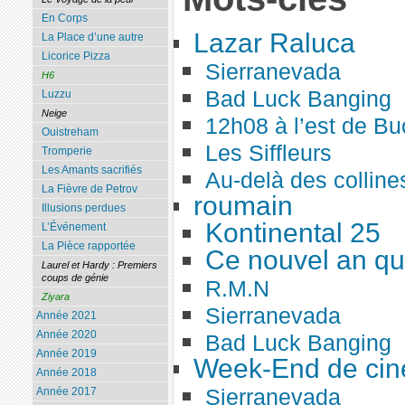
En Corps
Lazar Raluca
La Place d’une autre
Licorice Pizza
Sierranevada
H6
Bad Luck Banging
Luzzu
Neige
12h08 à l’est de Bu
Ouistreham
Les Siffleurs
Tromperie
Les Amants sacrifiés
Au-delà des colline
La Fièvre de Petrov
roumain
Illusions perdues
Kontinental 25
L’Événement
La Pièce rapportée
Ce nouvel an qui
Laurel et Hardy : Premiers
coups de génie
R.M.N
Ziyara
Sierranevada
Année 2021
Année 2020
Bad Luck Banging
Année 2019
Week-End de ci
Année 2018
Sierranevada
Année 2017