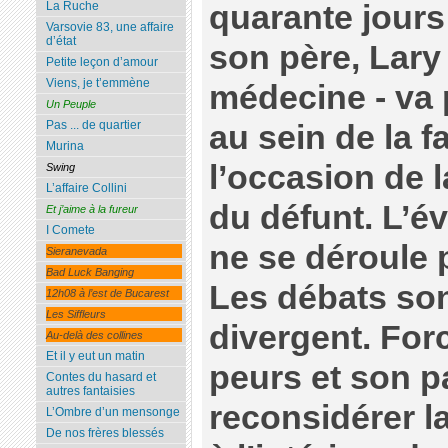
quarante jours
La Ruche
Varsovie 83, une affaire
d’état
son père, Lary
Petite leçon d’amour
Viens, je t’emmène
médecine - va
Un Peuple
Pas ... de quartier
au sein de la f
Murina
l’occasion de
Swing
L’affaire Collini
du défunt. L’é
Et j’aime à la fureur
I Comete
ne se déroule
Sieranevada
Bad Luck Banging
Les débats sont
12h08 à l’est de Bucarest
Les Siffleurs
divergent. Forc
Au-delà des collines
Et il y eut un matin
peurs et son p
Contes du hasard et
autres fantaisies
reconsidérer l
L’Ombre d’un mensonge
De nos frères blessés