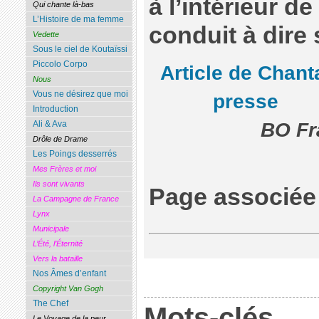
à l’intérieur de
Qui chante là-bas
L’Histoire de ma femme
conduit à dire 
Vedette
Sous le ciel de Koutaïssi
Piccolo Corpo
Article de Chant
Nous
Vous ne désirez que moi
presse
Introduction
Ali & Ava
BO Fr
Drôle de Drame
Les Poings desserrés
Mes Frères et moi
Ils sont vivants
Page associée
La Campagne de France
Lynx
Municipale
L’Été, l’Éternité
Vers la bataille
Nos Âmes d’enfant
Copyright Van Gogh
The Chef
Mots-clés
Le Voyage de la peur