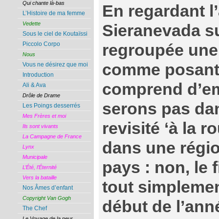
Qui chante là-bas
En regardant l’
L’Histoire de ma femme
Vedette
Sieranevada su
Sous le ciel de Koutaïssi
Piccolo Corpo
regroupée une 
Nous
comme posant 
Vous ne désirez que moi
Introduction
comprend d’em
Ali & Ava
Drôle de Drame
serons pas da
Les Poings desserrés
Mes Frères et moi
revisité ‘à la r
Ils sont vivants
La Campagne de France
dans une régio
Lynx
Municipale
pays : non, le
L’Été, l’Éternité
Vers la bataille
tout simplemen
Nos Âmes d’enfant
Copyright Van Gogh
début de l’ann
The Chef
Le Voyage de la peur