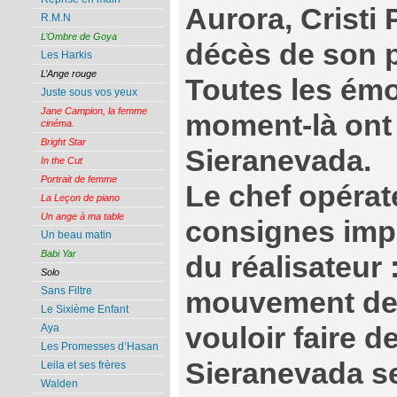
Aurora, Cristi
R.M.N
L’Ombre de Goya
décès de son p
Les Harkis
L’Ange rouge
Toutes les émo
Juste sous vos yeux
Jane Campion, la femme
moment-là ont 
cinéma.
Bright Star
Sieranevada.
In the Cut
Portrait de femme
Le chef opérat
La Leçon de piano
Un ange à ma table
consignes impo
Un beau matin
Babi Yar
du réalisateur 
Solo
Sans Filtre
mouvement des
Le Sixième Enfant
vouloir faire d
Aya
Les Promesses d’Hasan
Sieranevada se
Leila et ses frères
Walden