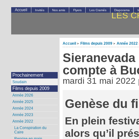
Accueil
Invités
Nos amis
Flyers
Les Cramés
Diaporama
LES C
Accueil
Films depuis 2009
Année 2022
>
>
Sieranevada 
compte à Buc
Prochainement
mardi 31 mai 2022
Soudain
Films depuis 2009
Année 2026
Genèse du f
Année 2025
Année 2024
Année 2023
En plein festi
Année 2022
La Conspiration du
alors qu’il pré
Caire
Reprise en main