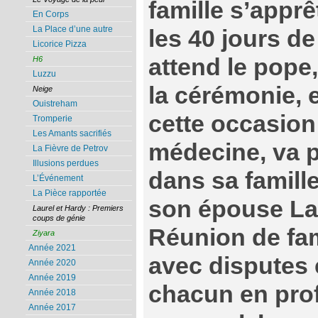
famille s’app
En Corps
La Place d’une autre
les 40 jours de
Licorice Pizza
attend le pope,
H6
Luzzu
la cérémonie, e
Neige
Ouistreham
cette occasion
Tromperie
Les Amants sacrifiés
médecine, va 
La Fièvre de Petrov
Illusions perdues
dans sa famil
L’Événement
La Pièce rapportée
son épouse La
Laurel et Hardy : Premiers
coups de génie
Réunion de fam
Ziyara
Année 2021
avec disputes 
Année 2020
Année 2019
chacun en prof
Année 2018
Année 2017