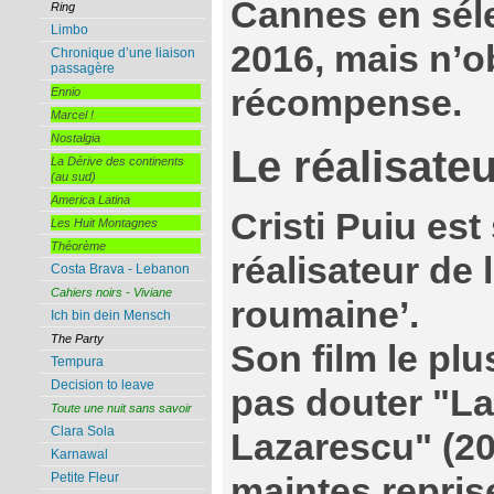
Cannes en sélec
Ring
Limbo
2016, mais n’o
Chronique d’une liaison
passagère
récompense.
Ennio
Marcel !
Nostalgia
Le réalisate
La Dérive des continents
(au sud)
America Latina
Cristi Puiu est
Les Huit Montagnes
Théorème
réalisateur de
Costa Brava - Lebanon
Cahiers noirs - Viviane
roumaine’.
Ich bin dein Mensch
The Party
Son film le plu
Tempura
Decision to leave
pas douter "La
Toute une nuit sans savoir
Clara Sola
Lazarescu" (2
Karnawal
Petite Fleur
maintes repris