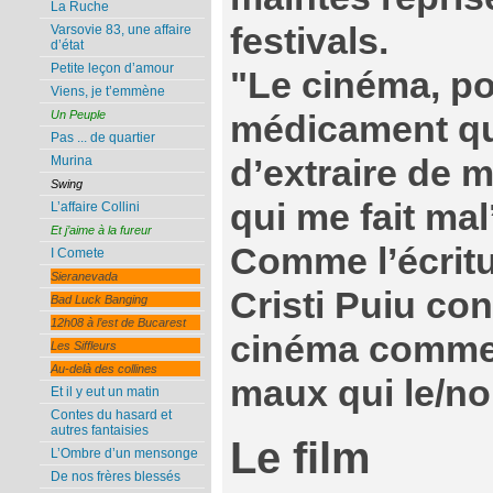
La Ruche
festivals.
Varsovie 83, une affaire
d’état
Petite leçon d’amour
"Le cinéma, pou
Viens, je t’emmène
Un Peuple
médicament qu
Pas ... de quartier
Murina
d’extraire de m
Swing
qui me fait mal’
L’affaire Collini
Et j’aime à la fureur
Comme l’écritu
I Comete
Sieranevada
Cristi Puiu co
Bad Luck Banging
12h08 à l’est de Bucarest
cinéma comme
Les Siffleurs
Au-delà des collines
maux qui le/no
Et il y eut un matin
Contes du hasard et
autres fantaisies
Le film
L’Ombre d’un mensonge
De nos frères blessés