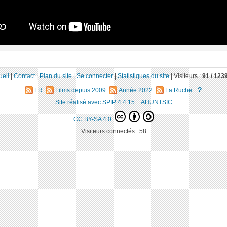
ueil
|
Contact
|
Plan du site
|
Se connecter
|
Statistiques du site
|
Visiteurs :
91 /
123
?
FR
Films depuis 2009
Année 2022
La Ruche
Site réalisé avec SPIP 4.4.15
+
AHUNTSIC
CC BY-SA 4.0
Visiteurs connectés :
58