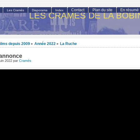
Contact
Plan du site
En résumé
Les Cramés
Diaporama
Index
LES CRAMÉS DE LA BOBI
ilms depuis 2009
Année 2022
La Ruche
>
>
annonce
uin 2022
par
Cramés