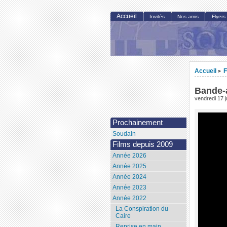
Accueil
Invités
Nos amis
Flyers
Accueil
F
>
Bande-
vendredi 17 j
Prochainement
Soudain
Films depuis 2009
Année 2026
Année 2025
Année 2024
Année 2023
Année 2022
La Conspiration du
Caire
Reprise en main