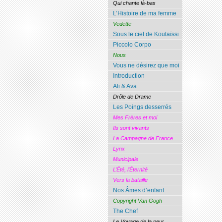
Qui chante là-bas
L’Histoire de ma femme
Vedette
Sous le ciel de Koutaïssi
Piccolo Corpo
Nous
Vous ne désirez que moi
Introduction
Ali & Ava
Drôle de Drame
Les Poings desserrés
Mes Frères et moi
Ils sont vivants
La Campagne de France
Lynx
Municipale
L’Été, l’Éternité
Vers la bataille
Nos Âmes d’enfant
Copyright Van Gogh
The Chef
Le Voyage de la peur