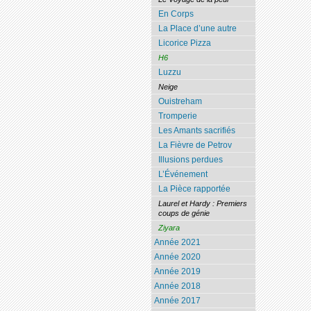
En Corps
La Place d’une autre
Licorice Pizza
H6
Luzzu
Neige
Ouistreham
Tromperie
Les Amants sacrifiés
La Fièvre de Petrov
Illusions perdues
L’Événement
La Pièce rapportée
Laurel et Hardy : Premiers
coups de génie
Ziyara
Année 2021
Année 2020
Année 2019
Année 2018
Année 2017