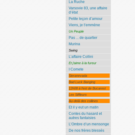
La Ruche
Varsovie 83, une affaire
d’état
Petite leçon d’amour
Viens, je t’emmène
Un Peuple
Pas ... de quartier
Murina
Swing
L’affaire Collini
Et j’aime à la fureur
I Comete
Sieranevada
Bad Luck Banging
12h08 à l’est de Bucarest
Les Siffleurs
Au-delà des collines
Et il y eut un matin
Contes du hasard et
autres fantaisies
L’Ombre d’un mensonge
De nos frères blessés