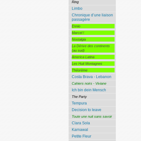
Ring
Limbo
Chronique d’une liaison
passagère
Ennio
Marcel !
Nostalgia
La Dérive des continents
(au sud)
America Latina
Les Huit Montagnes
Théorème
Costa Brava - Lebanon
Cahiers noirs - Viviane
Ich bin dein Mensch
The Party
Tempura
Decision to leave
Toute une nuit sans savoir
Clara Sola
Karnawal
Petite Fleur