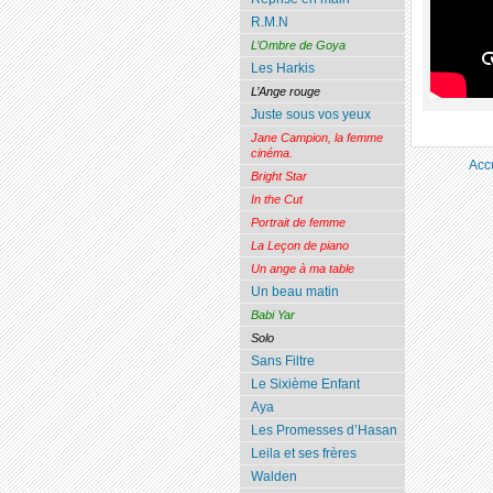
R.M.N
L’Ombre de Goya
Les Harkis
L’Ange rouge
Juste sous vos yeux
Jane Campion, la femme
cinéma.
Acc
Bright Star
In the Cut
Portrait de femme
La Leçon de piano
Un ange à ma table
Un beau matin
Babi Yar
Solo
Sans Filtre
Le Sixième Enfant
Aya
Les Promesses d’Hasan
Leila et ses frères
Walden