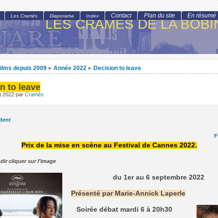
Contact
Plan du site
En résumé
Les Cramés
Diaporama
Index
LES CRAMÉS DE LA BOBI
ilms depuis 2009
Année 2022
Decision to leave
>
>
n to leave
t 2022
par
Cramés
dent
F
Prix de la mise en scène au Festival de Cannes 2022.
dir cliquer sur l’image
du 1er au 6 septembre 2022
Présenté par Marie-Annick Laperle
Soirée débat mardi 6 à 20h30