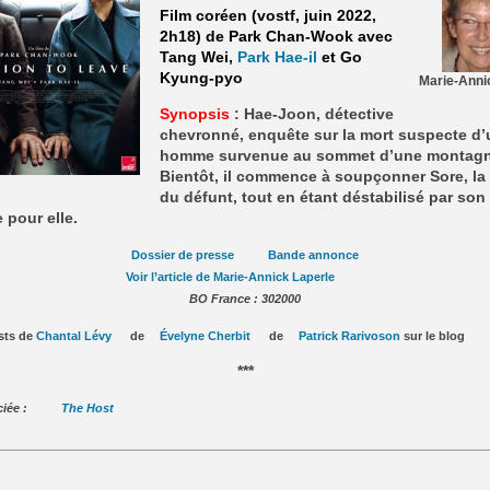
Film coréen (vostf, juin 2022,
2h18) de Park Chan-Wook avec
Tang Wei,
Park Hae-il
et Go
Kyung-pyo
Marie-Anni
Synopsis
: Hae-Joon, détective
chevronné, enquête sur la mort suspecte d’
homme survenue au sommet d’une montagn
Bientôt, il commence à soupçonner Sore, l
du défunt, tout en étant déstabilisé par son
e pour elle.
Dossier de presse
Bande annonce
Voir l’article de Marie-Annick Laperle
BO France : 302000
osts de
Chantal Lévy
de
Évelyne Cherbit
de
Patrick Rarivoson
sur le blog
***
sociée :
The Host