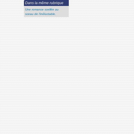
Dans la même rubrique
Une romance scellée au
sceau de l’inéluctable.