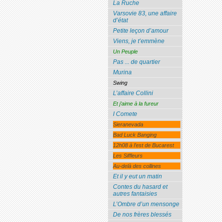
La Ruche
Varsovie 83, une affaire
d’état
Petite leçon d’amour
Viens, je t’emmène
Un Peuple
Pas ... de quartier
Murina
Swing
L’affaire Collini
Et j’aime à la fureur
I Comete
Sieranevada
Bad Luck Banging
12h08 à l’est de Bucarest
Les Siffleurs
Au-delà des collines
Et il y eut un matin
Contes du hasard et
autres fantaisies
L’Ombre d’un mensonge
De nos frères blessés