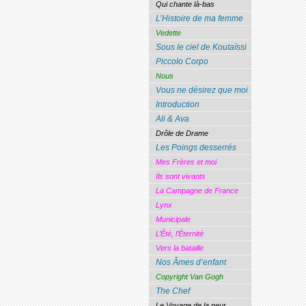
Qui chante là-bas
L’Histoire de ma femme
Vedette
Sous le ciel de Koutaïssi
Piccolo Corpo
Nous
Vous ne désirez que moi
Introduction
Ali & Ava
Drôle de Drame
Les Poings desserrés
Mes Frères et moi
Ils sont vivants
La Campagne de France
Lynx
Municipale
L’Été, l’Éternité
Vers la bataille
Nos Âmes d’enfant
Copyright Van Gogh
The Chef
Le Voyage de la peur