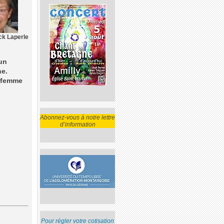
ck Laperle
un
e.
a femme
Abonnez-vous à notre lettre
d’information
Pour régler votre cotisation