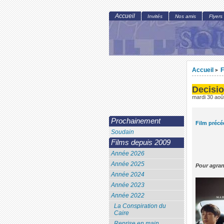
Accueil
Invités
Nos amis
Flyers
Accueil
F
>
Decisio
mardi 30 aoû
Prochainement
Film précé
Soudain
Films depuis 2009
Année 2026
Année 2025
Pour agran
Année 2024
Année 2023
Année 2022
La Conspiration du
Caire
Reprise en main