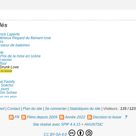
lés
nick Laperle
térieux Regard du flamant rose
es
sseur de baleines
te
Prix de la mise en scène
 secret
Tour
Drunk Love
 to leave
al Family
à Sokcho
 jours
Kim Sohee
ous vos yeux
eil
|
Contact
|
Plan du site
|
Se connecter
|
Statistiques du site
|
Visiteurs :
135 /
123
?
FR
Films depuis 2009
Année 2022
Decision to leave
Site réalisé avec SPIP 4.4.15
+
AHUNTSIC
CC BY-SA 4.0