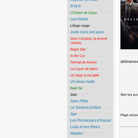
R.M.N
L’Ombre de Goya
Les Harkis
L’Ange rouge
Juste sous vos yeux
Jane Campion, la femme
cinéma.
Bright Star
In the Cut
attiranc
Portrait de femme
La Leçon de piano
Un ange à ma table
Un beau matin
Babi Yar
Voir les p
Solo
Sans Filtre
Le Sixième Enfant
Aya
Page as
Les Promesses d’Hasan
Leila et ses frères
Walden