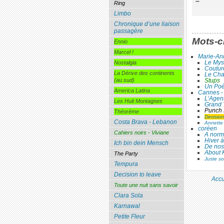
–
Ring
Limbo
Chronique d’une liaison
passagère
Mots-c
Ennio
Marcel !
Marie-An
Le Mys
Nostalgia
Coutur
La Dérive des continents
Le Cha
(au sud)
Stups
Un Poè
America Latina
Cannes - 
L’Agent
Les Huit Montagnes
Grand 
Punch 
Théorème
Decision
Costa Brava - Lebanon
Annette
coréen
Cahiers noirs - Viviane
A norm
Hiver 
Ich bin dein Mensch
De nos
About 
The Party
Juste s
Tempura
Decision to leave
Accu
Toute une nuit sans savoir
Clara Sola
Karnawal
Petite Fleur