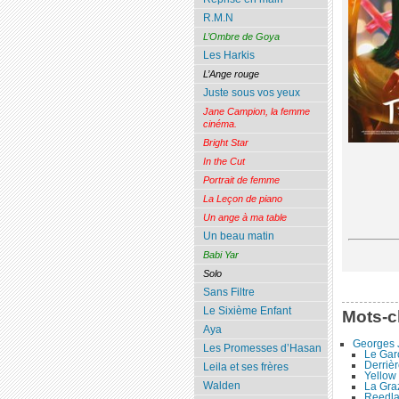
R.M.N
L’Ombre de Goya
Les Harkis
L’Ange rouge
Juste sous vos yeux
Jane Campion, la femme
cinéma.
Bright Star
In the Cut
Portrait de femme
La Leçon de piano
Un ange à ma table
Un beau matin
Babi Yar
Solo
Sans Filtre
Le Sixième Enfant
Mots-c
Aya
Georges 
Les Promesses d’Hasan
Le Garç
Derrièr
Leila et ses frères
Yellow 
Walden
La Gra
Reedl