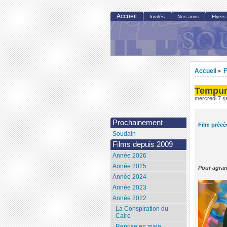
Accueil
Invités
Nos amis
Flyers
Accueil
F
>
Tempu
mercredi 7 
Prochainement
Film précé
Soudain
Films depuis 2009
Année 2026
Année 2025
Pour agran
Année 2024
Année 2023
Année 2022
La Conspiration du
Caire
Reprise en main