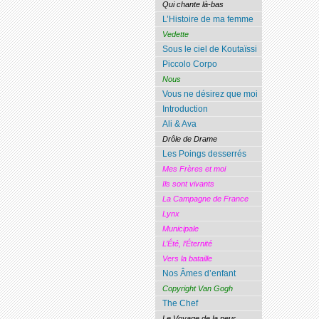
Qui chante là-bas
L’Histoire de ma femme
Vedette
Sous le ciel de Koutaïssi
Piccolo Corpo
Nous
Vous ne désirez que moi
Introduction
Ali & Ava
Drôle de Drame
Les Poings desserrés
Mes Frères et moi
Ils sont vivants
La Campagne de France
Lynx
Municipale
L’Été, l’Éternité
Vers la bataille
Nos Âmes d’enfant
Copyright Van Gogh
The Chef
Le Voyage de la peur