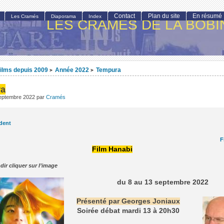
Contact
Plan du site
En résumé
Les Cramés
Diaporama
Index
LES CRAMÉS DE LA BOBI
ilms depuis 2009
Année 2022
Tempura
>
>
ra
septembre 2022
par
Cramés
dent
F
Film Hanabi
dir cliquer sur l’image
du 8 au 13 septembre 2022
Présenté par Georges Joniaux
Soirée débat mardi 13 à 20h30