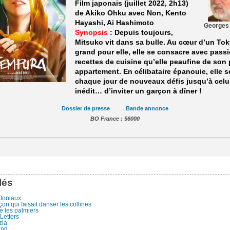
Film japonais (juillet 2022, 2h13)
de Akiko Ohku avec Non, Kento
Hayashi, Ai Hashimoto
Georges
Synopsis
: Depuis toujours,
Mitsuko vit dans sa bulle. Au cœur d’un Tok
grand pour elle, elle se consacre avec pass
recettes de cuisine qu’elle peaufine de son 
appartement. En célibataire épanouie, elle s
chaque jour de nouveaux défis jusqu’à celu
inédit… d’inviter un garçon à dîner !
Dossier de presse
Bande annonce
BO France : 56000
lés
Joniaux
on qui faisait danser les collines
e les palmiers
Letters
zia
and