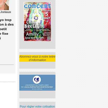
 Joniaux
yo trop
ion à des
petit
e fixe
i
Abonnez-vous à notre lettre
d’information
Pour régler votre cotisation