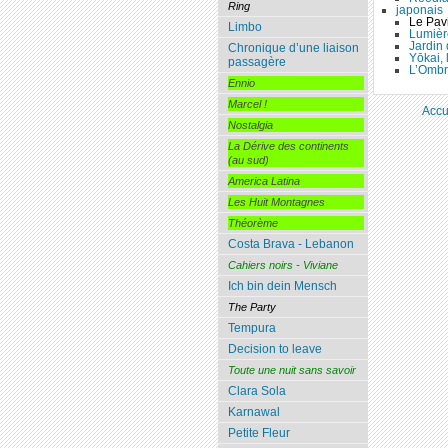
Ring
japonais
Le Pavi
Limbo
Lumière
Jardin 
Chronique d’une liaison
Yōkai, 
passagère
L’Ombr
Ennio
Marcel !
Accu
Nostalgia
La Dérive des continents
(au sud)
America Latina
Les Huit Montagnes
Théorème
Costa Brava - Lebanon
Cahiers noirs - Viviane
Ich bin dein Mensch
The Party
Tempura
Decision to leave
Toute une nuit sans savoir
Clara Sola
Karnawal
Petite Fleur