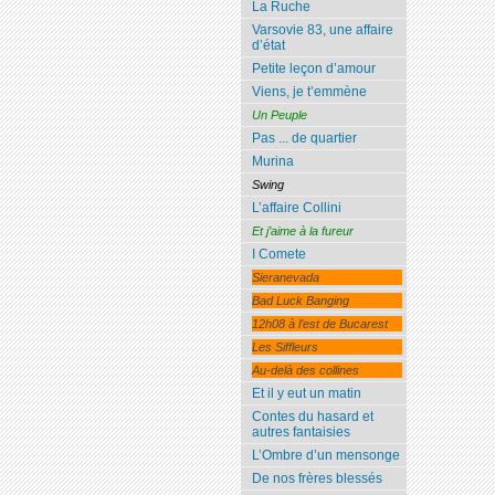
La Ruche
Varsovie 83, une affaire
d’état
Petite leçon d’amour
Viens, je t’emmène
Un Peuple
Pas ... de quartier
Murina
Swing
L’affaire Collini
Et j’aime à la fureur
I Comete
Sieranevada
Bad Luck Banging
12h08 à l’est de Bucarest
Les Siffleurs
Au-delà des collines
Et il y eut un matin
Contes du hasard et
autres fantaisies
L’Ombre d’un mensonge
De nos frères blessés