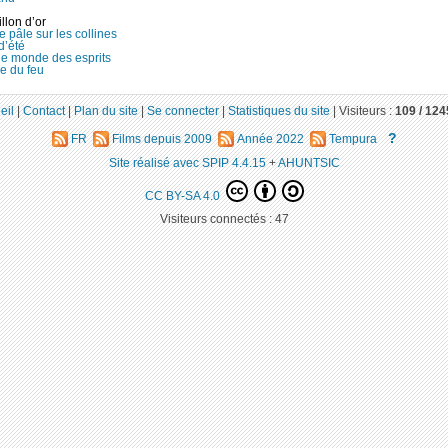
llon d’or
 pâle sur les collines
d’été
le monde des esprits
e du feu
eil
|
Contact
|
Plan du site
|
Se connecter
|
Statistiques du site
|
Visiteurs :
109 /
124
?
FR
Films depuis 2009
Année 2022
Tempura
Site réalisé avec SPIP 4.4.15
+
AHUNTSIC
CC BY-SA 4.0
Visiteurs connectés :
47