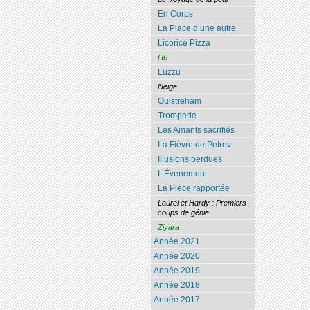
En Corps
La Place d’une autre
Licorice Pizza
H6
Luzzu
Neige
Ouistreham
Tromperie
Les Amants sacrifiés
La Fièvre de Petrov
Illusions perdues
L’Événement
La Pièce rapportée
Laurel et Hardy : Premiers
coups de génie
Ziyara
Année 2021
Année 2020
Année 2019
Année 2018
Année 2017