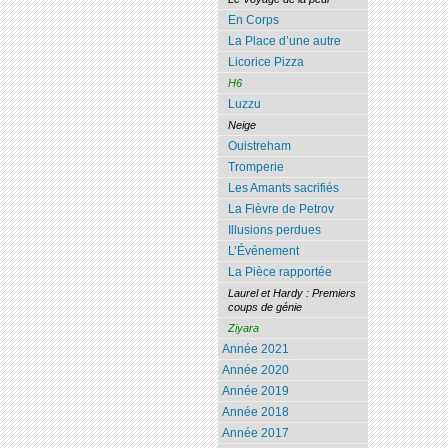
En Corps
La Place d’une autre
Licorice Pizza
H6
Luzzu
Neige
Ouistreham
Tromperie
Les Amants sacrifiés
La Fièvre de Petrov
Illusions perdues
L’Événement
La Pièce rapportée
Laurel et Hardy : Premiers
coups de génie
Ziyara
Année 2021
Année 2020
Année 2019
Année 2018
Année 2017