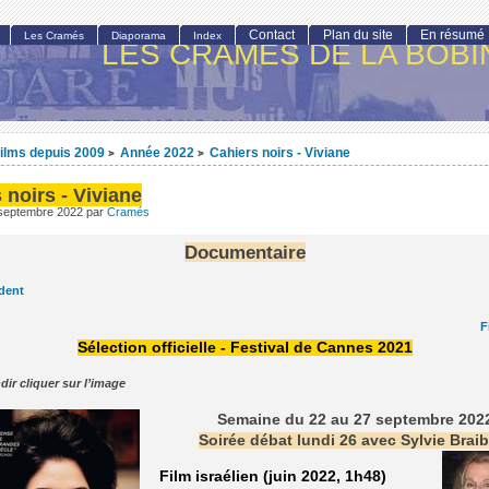
Contact
Plan du site
En résumé
Les Cramés
Diaporama
Index
LES CRAMÉS DE LA BOBI
ilms depuis 2009
Année 2022
Cahiers noirs - Viviane
>
>
 noirs - Viviane
 septembre 2022
par
Cramés
Documentaire
dent
F
Sélection officielle - Festival de Cannes 2021
dir cliquer sur l’image
Semaine du 22 au 27 septembre 202
Soirée débat lundi 26 avec Sylvie Brai
Film israélien (juin 2022, 1h48)