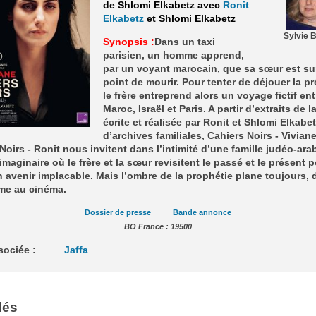
de Shlomi Elkabetz avec
Ronit
Elkabetz
et Shlomi Elkabetz
Sylvie 
Synopsis :
Dans un taxi
parisien, un homme apprend,
par un voyant marocain, que sa sœur est sur
point de mourir. Pour tenter de déjouer la pre
le frère entreprend alors un voyage fictif ent
Maroc, Israël et Paris. A partir d’extraits de la
écrite et réalisée par Ronit et Shlomi Elkabet
d’archives familiales, Cahiers Noirs - Viviane
Noirs - Ronit nous invitent dans l’intimité d’une famille judéo-ara
imaginaire où le frère et la sœur revisitent le passé et le présent 
un avenir implacable. Mais l’ombre de la prophétie plane toujours, 
me au cinéma.
Dossier de presse
Bande annonce
BO France : 19500
associée :
Jaffa
lés