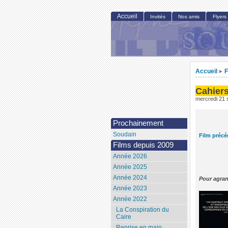
Accueil
Invités
Nos amis
Flyers
Accueil
F
>
Cahiers
mercredi 21
Prochainement
Soudain
Film précé
Films depuis 2009
Année 2026
Année 2025
Année 2024
Pour agran
Année 2023
Année 2022
La Conspiration du
Caire
Reprise en main