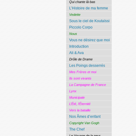
Qui chante là-bas
L’Histoire de ma femme
Vedette
Sous le ciel de Koutaïssi
Piccolo Corpo
Nous
Vous ne désirez que moi
Introduction
Ali & Ava
Drôle de Drame
Les Poings desserrés
Mes Frères et moi
Ils sont vivants
La Campagne de France
Lynx
Municipale
L’Été, l’Éternité
Vers la bataille
Nos Âmes d’enfant
Copyright Van Gogh
The Chef
Le Voyage de la peur