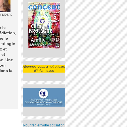
Braibant
 le
́diction,
re le
 trilogie
z et
 et
be. Une
pour
Abonnez-vous à notre lettre
dans la
d’information
Pour régler votre cotisation