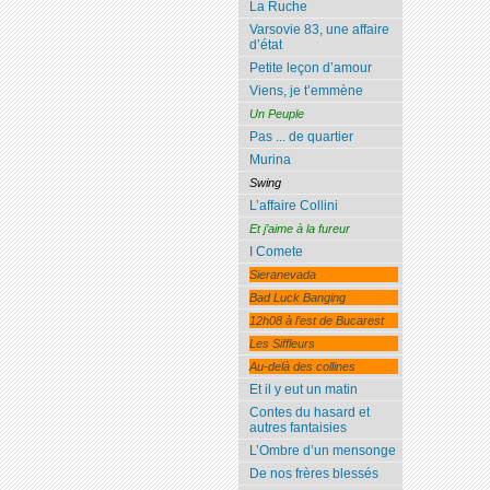
La Ruche
Varsovie 83, une affaire
d’état
Petite leçon d’amour
Viens, je t’emmène
Un Peuple
Pas ... de quartier
Murina
Swing
L’affaire Collini
Et j’aime à la fureur
I Comete
Sieranevada
Bad Luck Banging
12h08 à l’est de Bucarest
Les Siffleurs
Au-delà des collines
Et il y eut un matin
Contes du hasard et
autres fantaisies
L’Ombre d’un mensonge
De nos frères blessés