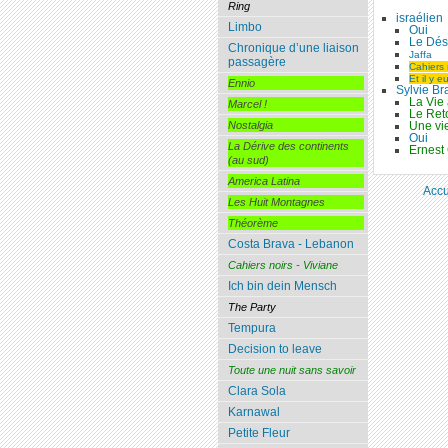
Ring
israélien
Limbo
Oui
Le Dés
Chronique d’une liaison
Jaffa
passagère
Cahiers 
Et il y e
Ennio
Sylvie Br
La Vie
Marcel !
Le Reto
Nostalgia
Une vie
Oui
La Dérive des continents
Ernest
(au sud)
America Latina
Accu
Les Huit Montagnes
Théorème
Costa Brava - Lebanon
Cahiers noirs - Viviane
Ich bin dein Mensch
The Party
Tempura
Decision to leave
Toute une nuit sans savoir
Clara Sola
Karnawal
Petite Fleur