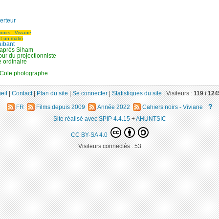
erteur
noirs - Viviane
ut un matin
aibant
 après Siham
ur du projectionniste
 ordinaire
 Cole photographe
eil
|
Contact
|
Plan du site
|
Se connecter
|
Statistiques du site
|
Visiteurs :
119 /
124
?
FR
Films depuis 2009
Année 2022
Cahiers noirs - Viviane
Site réalisé avec SPIP 4.4.15
+
AHUNTSIC
CC BY-SA 4.0
Visiteurs connectés :
53