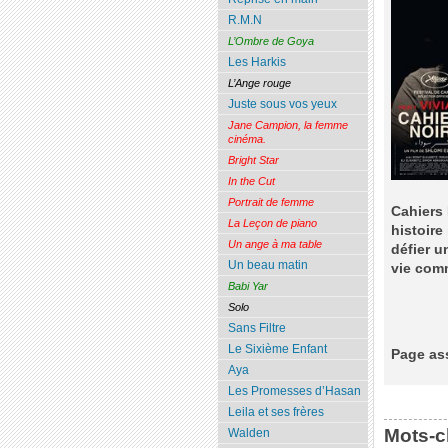
R.M.N
L’Ombre de Goya
Les Harkis
L’Ange rouge
Juste sous vos yeux
Jane Campion, la femme
cinéma.
Bright Star
In the Cut
Portrait de femme
Cahiers 
La Leçon de piano
histoire 
Un ange à ma table
défier 
Un beau matin
vie com
Babi Yar
Solo
Sans Filtre
Le Sixième Enfant
Page 
Aya
Les Promesses d’Hasan
Leila et ses frères
Mots-c
Walden