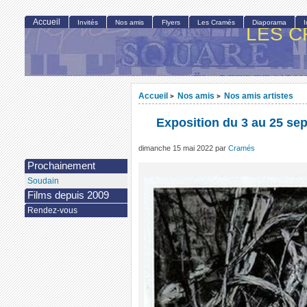
Accueil
Invités
Nos amis
Flyers
Les Cramés
Diaporama
LES C
Accueil
Nos amis
Nos amis artistes
>
>
Exposition du 3 au 25 se
dimanche 15 mai 2022
par
Cramés
Prochainement
Soudain
Films depuis 2009
Rendez-vous