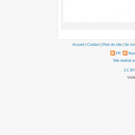
Accueil
|
Contact
|
Plan du site
|
Se co
FR
Nos
Site réalisé 
CC BY
Visi