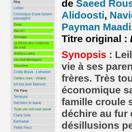
de
Saeed Rous
Ring
Limbo
Alidoosti
,
Nav
Chronique d’une liaison
passagère
Payman Maadi
Ennio
Marcel !
Titre original :
Nostalgia
La Dérive des continents
(au sud)
Synopsis
: Lei
America Latina
Les Huit Montagnes
vie à ses paren
Théorème
Costa Brava - Lebanon
frères. Très to
Cahiers noirs - Viviane
Ich bin dein Mensch
économique sa
The Party
Tempura
famille croule 
Decision to leave
Toute une nuit sans savoir
déchire au fur
Clara Sola
Karnawal
désillusions p
Petite Fleur