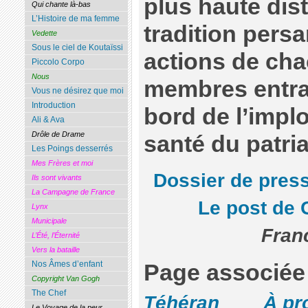
plus haute dist
Qui chante là-bas
L’Histoire de ma femme
tradition persa
Vedette
Sous le ciel de Koutaïssi
actions de ch
Piccolo Corpo
Nous
membres entraî
Vous ne désirez que moi
Introduction
bord de l’implo
Ali & Ava
Drôle de Drame
santé du patria
Les Poings desserrés
Mes Frères et moi
Dossier de pres
Ils sont vivants
La Campagne de France
Le post de 
Lynx
Municipale
Fran
L’Été, l’Éternité
Vers la bataille
Nos Âmes d’enfant
Page associée
Copyright Van Gogh
The Chef
Téhéran
À pr
Le Voyage de la peur