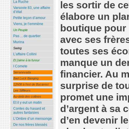
les sortir de ce
La Ruche
Varsovie 83, une affaire
d’état
élabore un pla
Petite leçon d’amour
Viens, je t’emmène
boutique pour 
Un Peuple
Pas ... de quartier
avec ses frère
Murina
toutes ses éco
Swing
L’affaire Collini
manque un der
Et j’aime à la fureur
I Comete
financier. Au 
Sieranevada
Bad Luck Banging
surprise de to
12h08 à l’est de Bucarest
Les Siffleurs
promet une i
Au-delà des collines
Et il y eut un matin
d’argent à sa
Contes du hasard et
autres fantaisies
d’en devenir le
L’Ombre d’un mensonge
De nos frères blessés