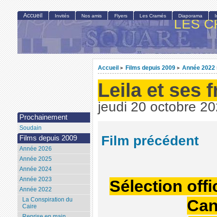
Accueil
Invités
Nos amis
Flyers
Les Cramés
Diaporama
LES C
Accueil
Films depuis 2009
Année 2022
>
>
Leila et ses 
jeudi 20 octobre 2
Prochainement
Soudain
Film précédent
Films depuis 2009
Année 2026
Année 2025
Année 2024
Année 2023
Sélection offi
Année 2022
La Conspiration du
Can
Caire
Reprise en main