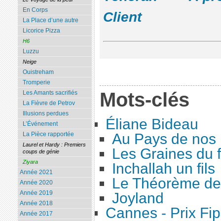
En Corps
Client
La Place d’une autre
Licorice Pizza
H6
Luzzu
Neige
Ouistreham
Tromperie
Mots-clés
Les Amants sacrifiés
La Fièvre de Petrov
Illusions perdues
Éliane Bideau
L’Événement
Au Pays de nos 
La Pièce rapportée
Laurel et Hardy : Premiers
Les Graines du 
coups de génie
Ziyara
Inchallah un fils
Année 2021
Le Théorème de
Année 2020
Année 2019
Joyland
Année 2018
Cannes - Prix Fip
Année 2017