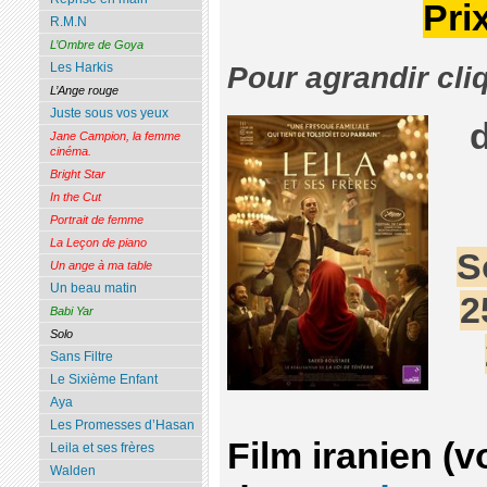
Pri
R.M.N
L’Ombre de Goya
Les Harkis
Pour agrandir cli
L’Ange rouge
Juste sous vos yeux
Jane Campion, la femme
cinéma.
Bright Star
In the Cut
Portrait de femme
La Leçon de piano
S
Un ange à ma table
Un beau matin
2
Babi Yar
Solo
Sans Filtre
Le Sixième Enfant
Aya
Les Promesses d’Hasan
Film iranien (v
Leila et ses frères
Walden