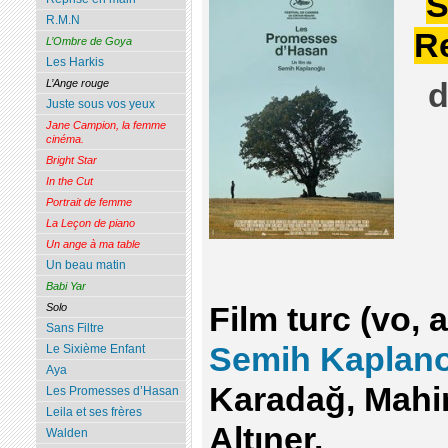
S
R.M.N
R
L’Ombre de Goya
Les Harkis
L’Ange rouge
d
Juste sous vos yeux
Jane Campion, la femme
cinéma.
Bright Star
In the Cut
Portrait de femme
La Leçon de piano
Un ange à ma table
Un beau matin
Babi Yar
Solo
Film turc (vo, 
Sans Filtre
Semih Kaplan
Le Sixième Enfant
Aya
Karadağ, Mahi
Les Promesses d’Hasan
Leila et ses frères
Altıner.
Walden