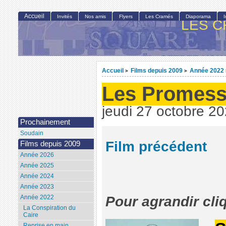
Accueil
Invités
Nos amis
Flyers
Les Cramés
Diaporama
LES C
Accueil
Films depuis 2009
Année 2022
>
>
Les Promess
jeudi 27 octobre 2
Prochainement
Soudain
Film précédent
Films depuis 2009
Année 2026
Année 2025
Année 2024
Année 2023
Année 2022
Pour agrandir cli
La Conspiration du
Caire
Reprise en main