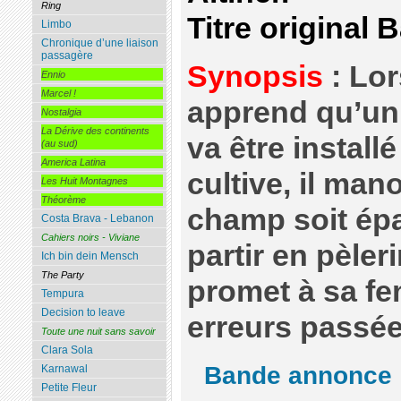
Ring
Titre original 
Limbo
Chronique d’une liaison
passagère
Synopsis
: Lo
Ennio
Marcel !
apprend qu’un 
Nostalgia
La Dérive des continents
va être installé
(au sud)
America Latina
cultive, il ma
Les Huit Montagnes
Théorème
champ soit épa
Costa Brava - Lebanon
Cahiers noirs - Viviane
partir en pèler
Ich bin dein Mensch
The Party
promet à sa f
Tempura
Decision to leave
erreurs passée
Toute une nuit sans savoir
Clara Sola
Bande annonce
Karnawal
Petite Fleur