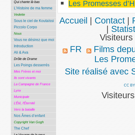
Les Promesses d’
Qui chante là-bas
L’Histoire de ma femme
Vedette
Accueil
|
Contact
|
Sous le ciel de Koutaïssi
|
Statis
Piccolo Corpo
Nous
Visiteurs
Vous ne désirez que moi
Introduction
FR
Films dep
Ali & Ava
Les Prome
Drôle de Drame
Les Poings desserrés
Site réalisé avec 
Mes Frères et moi
Ils sont vivants
La Campagne de France
CC BY
Lynx
Visiteur
Municipale
L’Été, l’Éternité
Vers la bataille
Nos Âmes d’enfant
Copyright Van Gogh
The Chef
Le Voyage de la peur