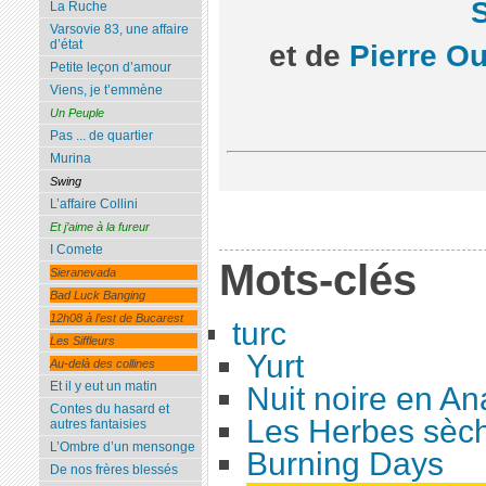
S
La Ruche
Varsovie 83, une affaire
d’état
et de
Pierre Ou
Petite leçon d’amour
Viens, je t’emmène
Un Peuple
Pas ... de quartier
Murina
Swing
L’affaire Collini
Et j’aime à la fureur
I Comete
Mots-clés
Sieranevada
Bad Luck Banging
12h08 à l’est de Bucarest
turc
Les Siffleurs
Yurt
Au-delà des collines
Et il y eut un matin
Nuit noire en An
Contes du hasard et
Les Herbes sèc
autres fantaisies
L’Ombre d’un mensonge
Burning Days
De nos frères blessés