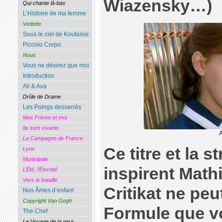
Wiazensky…)
Qui chante là-bas
L’Histoire de ma femme
Vedette
Sous le ciel de Koutaïssi
Piccolo Corpo
Nous
Vous ne désirez que moi
Introduction
Ali & Ava
Drôle de Drame
Les Poings desserrés
Mes Frères et moi
Ils sont vivants
La Campagne de France
Ce titre et la s
Lynx
Municipale
inspirent Math
L’Été, l’Éternité
Vers la bataille
Critikat ne pe
Nos Âmes d’enfant
Copyright Van Gogh
Formule que voi
The Chef
Le Voyage de la peur