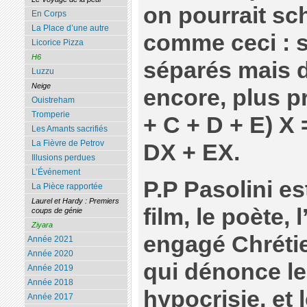
on pourrait sch
En Corps
La Place d’une autre
comme ceci : s
Licorice Pizza
H6
séparés mais d
Luzzu
Neige
encore, plus p
Ouistreham
Tromperie
+ C + D + E) X
Les Amants sacrifiés
La Fièvre de Petrov
DX + EX.
Illusions perdues
L’Événement
P.P Pasolini es
La Pièce rapportée
Laurel et Hardy : Premiers
film, le poète,
coups de génie
Ziyara
engagé Chrétie
Année 2021
Année 2020
qui dénonce le
Année 2019
Année 2018
hypocrisie, et 
Année 2017