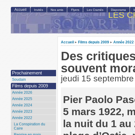
Accueil
Invités
Nos amis
Flyers
Les Cramés
Diaporama
LES C
Accueil
Films depuis 2009
Année 2022
>
>
Des critiques
souvent mor
Prochainement
jeudi 15 septembre
Soudain
Films depuis 2009
Année 2026
Pier Paolo Paso
Année 2025
Année 2024
5 mars 1922, m
Année 2023
Année 2022
la nuit du 1 au
La Conspiration du
Caire
Reprise en main