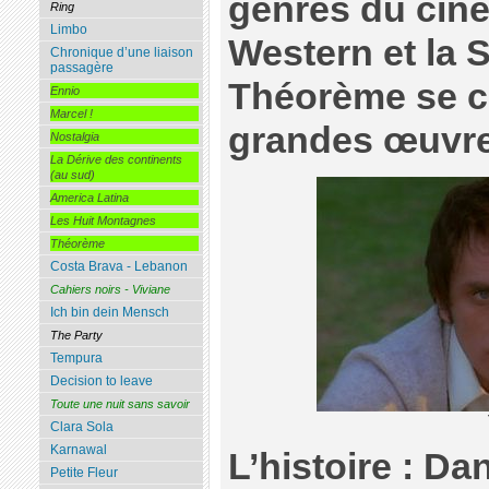
genres du cin
Ring
Limbo
Western et la S
Chronique d’une liaison
passagère
Théorème se c
Ennio
Marcel !
grandes œuvres
Nostalgia
La Dérive des continents
(au sud)
America Latina
Les Huit Montagnes
Théorème
Costa Brava - Lebanon
Cahiers noirs - Viviane
Ich bin dein Mensch
The Party
Tempura
Decision to leave
Toute une nuit sans savoir
Clara Sola
Karnawal
L’histoire : D
Petite Fleur