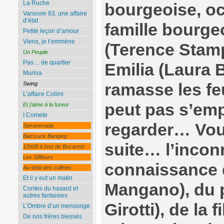
La Ruche
bourgeoise, o
Varsovie 83, une affaire
d’état
famille bourge
Petite leçon d’amour
Viens, je t’emmène
(Terence Stam
Un Peuple
Pas ... de quartier
Emilia (Laura B
Murina
ramasse les fe
Swing
L’affaire Collini
peut pas s’emp
Et j’aime à la fureur
I Comete
regarder… Vou
Sieranevada
Bad Luck Banging
suite… l’incon
12h08 à l’est de Bucarest
Les Siffleurs
connaissance 
Au-delà des collines
Et il y eut un matin
Mangano), du 
Contes du hasard et
autres fantaisies
Girotti), de la f
L’Ombre d’un mensonge
De nos frères blessés