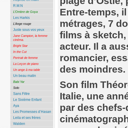
plage d’Ostie,
R.M.N
Entre-temps, il
L’Ombre de Goya
Les Harkis
métrages, 7 d
L’Ange rouge
Juste sous vos yeux
films à sketch, 
Jane Campion, la femme
cinéma.
acteur. Il a aus
Bright Star
In the Cut
romancier, ess
Portrait de femme
La Leçon de piano
des moindres.
Un ange à ma table
Un beau matin
Son film Théor
Babi Yar
Solo
Italie, une an
Sans Filtre
Le Sixième Enfant
par des chefs
Aya
Les Promesses d’Hasan
cinématograph
Leila et ses frères
Walden