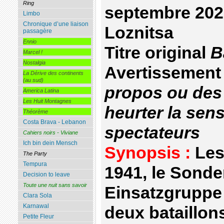
Ring
septembre 2022
Limbo
Chronique d’une liaison
Loznitsa
passagère
Ennio
Titre original
Ba
Marcel !
Nostalgia
Avertissement
La Dérive des continents
(au sud)
propos ou des
America Latina
Les Huit Montagnes
heurter la sens
Théorème
Costa Brava - Lebanon
spectateurs
Cahiers noirs - Viviane
Ich bin dein Mensch
Synopsis :
Les
The Party
Tempura
1941, le Sond
Decision to leave
Toute une nuit sans savoir
Einsatzgruppe 
Clara Sola
Karnawal
deux bataillon
Petite Fleur