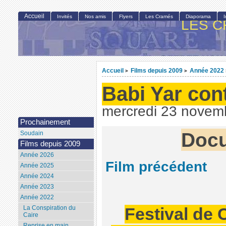
Accueil
Invités
Nos amis
Flyers
Les Cramés
Diaporama
LES C
Accueil
Films depuis 2009
Année 2022
>
>
Babi Yar con
mercredi 23 novem
Prochainement
Docu
Soudain
Films depuis 2009
Année 2026
Film précédent
Année 2025
Année 2024
Année 2023
Année 2022
La Conspiration du
Festival de 
Caire
Reprise en main