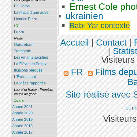
Ernest Cole pho
En Corps
La Place d’une autre
ukrainien
Licorice Pizza
Babi Yar contexte
H6
Luzzu
Neige
Accueil
|
Contact
|
Ouistreham
|
Statis
Tromperie
Visiteurs
Les Amants sacrifiés
La Fièvre de Petrov
FR
Films dep
Illusions perdues
L’Événement
Ba
La Pièce rapportée
Laurel et Hardy : Premiers
Site réalisé avec 
coups de génie
Ziyara
Année 2021
CC BY
Année 2020
Visiteur
Année 2019
Année 2018
Année 2017