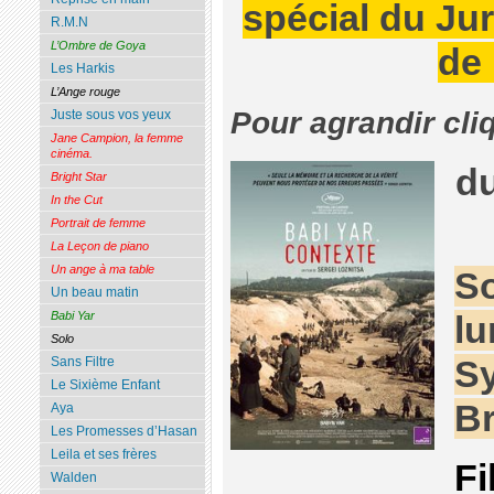
spécial du Jury
R.M.N
L’Ombre de Goya
de
Les Harkis
L’Ange rouge
Pour agrandir cli
Juste sous vos yeux
Jane Campion, la femme
cinéma.
d
Bright Star
In the Cut
Portrait de femme
La Leçon de piano
Un ange à ma table
So
Un beau matin
Babi Yar
lu
Solo
Sy
Sans Filtre
Le Sixième Enfant
Br
Aya
Les Promesses d’Hasan
Leila et ses frères
Fi
Walden