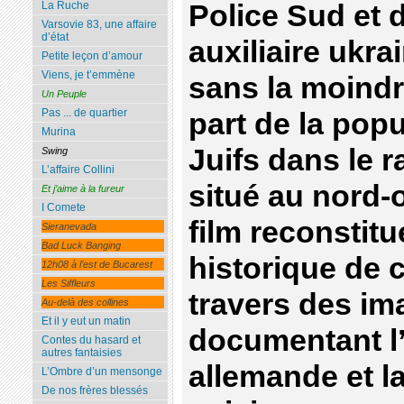
Police Sud et d
La Ruche
Varsovie 83, une affaire
d’état
auxiliaire ukra
Petite leçon d’amour
Viens, je t’emmène
sans la moindr
Un Peuple
Pas ... de quartier
part de la popu
Murina
Juifs dans le r
Swing
L’affaire Collini
situé au nord-
Et j’aime à la fureur
I Comete
film reconstitu
Sieranevada
Bad Luck Banging
historique de c
12h08 à l’est de Bucarest
Les Siffleurs
travers des im
Au-delà des collines
Et il y eut un matin
documentant l
Contes du hasard et
autres fantaisies
allemande et l
L’Ombre d’un mensonge
De nos frères blessés