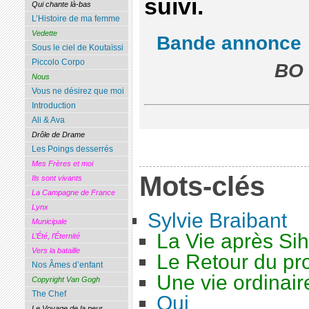
suivi.
Qui chante là-bas
L’Histoire de ma femme
Vedette
Bande annonce
Sous le ciel de Koutaïssi
Piccolo Corpo
BO 
Nous
Vous ne désirez que moi
Introduction
Ali & Ava
Drôle de Drame
Les Poings desserrés
Mes Frères et moi
Mots-clés
Ils sont vivants
La Campagne de France
Lynx
Sylvie Braibant
Municipale
La Vie après Si
L’Été, l’Éternité
Vers la bataille
Le Retour du pro
Nos Âmes d’enfant
Une vie ordinair
Copyright Van Gogh
The Chef
Oui
Le Voyage de la peur