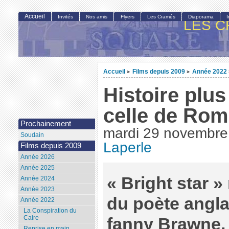
Accueil
Invités
Nos amis
Flyers
Les Cramés
Diaporama
LES C
Accueil
Films depuis 2009
Année 2022
>
>
Histoire plu
celle de Romé
Prochainement
mardi 29 novembre
Soudain
Laperle
Films depuis 2009
Année 2026
Année 2025
« Bright star 
Année 2024
Année 2023
du poète angla
Année 2022
La Conspiration du
Caire
fanny Brawne. 
Reprise en main