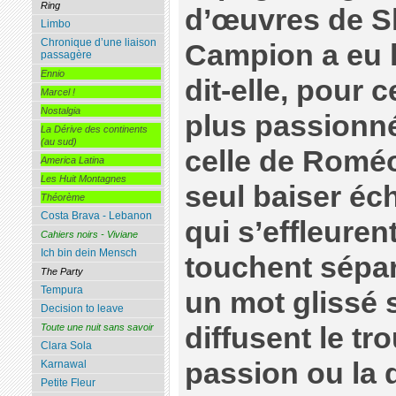
Ring
d’œuvres de S
Limbo
Chronique d’une liaison
Campion a eu l
passagère
Ennio
dit-elle, pour c
Marcel !
Nostalgia
plus passionné
La Dérive des continents
(au sud)
celle de Roméo 
America Latina
Les Huit Montagnes
seul baiser éc
Théorème
Costa Brava - Lebanon
qui s’effleuren
Cahiers noirs - Viviane
Ich bin dein Mensch
touchent sépar
The Party
Tempura
un mot glissé 
Decision to leave
diffusent le tro
Toute une nuit sans savoir
Clara Sola
passion ou la 
Karnawal
Petite Fleur