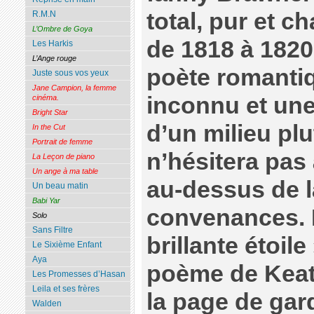
total, pur et c
R.M.N
L’Ombre de Goya
de 1818 à 1820
Les Harkis
L’Ange rouge
poète romanti
Juste sous vos yeux
Jane Campion, la femme
inconnu et une 
cinéma.
Bright Star
d’un milieu plu
In the Cut
Portrait de femme
n’hésitera pas
La Leçon de piano
Un ange à ma table
au-dessus de l
Un beau matin
Babi Yar
convenances. F
Solo
Sans Filtre
brillante étoil
Le Sixième Enfant
Aya
poème de Keats
Les Promesses d’Hasan
Leila et ses frères
la page de gar
Walden