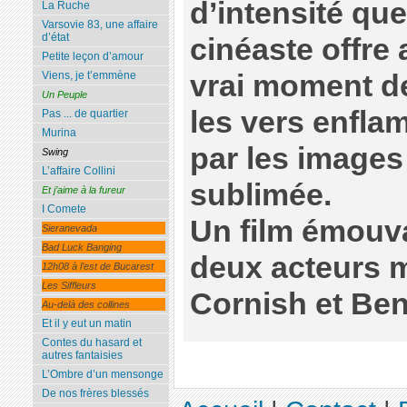
d’intensité que
La Ruche
Varsovie 83, une affaire
d’état
cinéaste offre
Petite leçon d’amour
vrai moment de
Viens, je t’emmène
Un Peuple
les vers enfla
Pas ... de quartier
Murina
par les images
Swing
L’affaire Collini
sublimée.
Et j’aime à la fureur
I Comete
Un film émouva
Sieranevada
Bad Luck Banging
deux acteurs m
12h08 à l’est de Bucarest
Les Siffleurs
Cornish et Be
Au-delà des collines
Et il y eut un matin
Contes du hasard et
autres fantaisies
L’Ombre d’un mensonge
De nos frères blessés