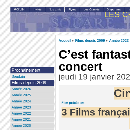
Accueil
Invités
Nos amis
Flyers
Les Cramés
Diaporama
LES C
Accueil
Films depuis 2009
Année 2023
>
>
C’est fantas
concert
Prochainement
jeudi 19 janvier 20
Soudain
Films depuis 2009
Ci
Année 2026
Année 2025
Année 2024
Film précédent
Année 2023
3 Films françai
Année 2022
Année 2021
Année 2020