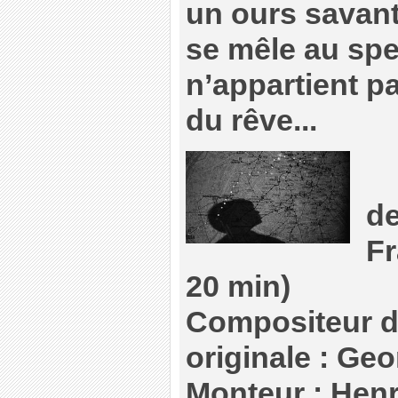
un ours savant.
se mêle au spe
n’appartient p
du rêve...
de
Fr
20 min)
Compositeur d
originale : Ge
Monteur : Henr