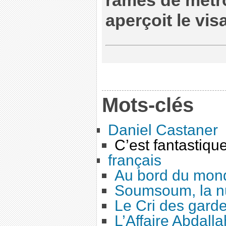
rames de métro
aperçoit le visa
Mots-clés
Daniel Castaner
C’est fantastiqu
français
Au bord du mon
Soumsoum, la nu
Le Cri des gard
L’Affaire Abdalla