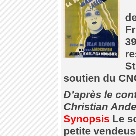
de
Fr
39
re
St
soutien du CN
D’après le co
Christian And
Synopsis
Le so
petite vendeus