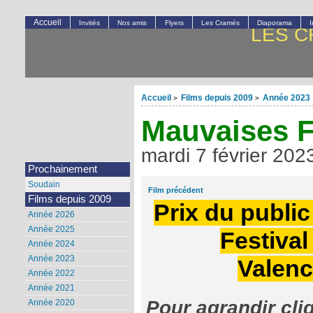
Accueil
Invités
Nos amis
Flyers
Les Cramés
Diaporama
LES C
Accueil
Films depuis 2009
Année 2023
>
>
Mauvaises F
mardi 7 février 202
Prochainement
Soudain
Film précédent
Films depuis 2009
Prix du public
Année 2026
Année 2025
Festiva
Année 2024
Année 2023
Valenc
Année 2022
Année 2021
Pour agrandir cli
Année 2020