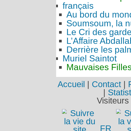
français
Au bord du mon
Soumsoum, la nu
Le Cri des gard
L’Affaire Abdalla
Derrière les pal
Muriel Saintot
Mauvaises Fille
Accueil
|
Contact
|
|
Statis
Visiteurs
FR