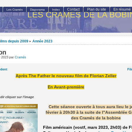
Contact
Plan du site
En résumé
Les Cramés
Diaporama
Index
LES CRAMÉS DE LA BOBI
ilms depuis 2009
Année 2023
>
on
er 2023
par
Cramés
édent
Fi
Après The Father le nouveau film de Florian Zeller
En Avant-première
dir cliquer sur l’image
Cette séance ouverte à tous aura lieu le j
février à 20h30 à la suite de l"Assemblée 
des Cramés de la bobine
Film américain (vostf, mars 2023, 2h03) de F