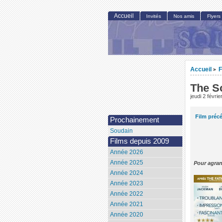
Accueil
Invités
Nos amis
Flyers
Accueil
F
>
The S
jeudi 2 févri
Film préc
Prochainement
Soudain
Films depuis 2009
Année 2026
Année 2025
Pour agran
Année 2024
Année 2023
Année 2022
Année 2021
Année 2020