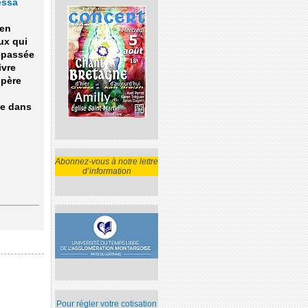
essa
 en
eux qui
Dépassée
ivre
 père
ce dans
Abonnez-vous à notre lettre
d’information
Pour régler votre cotisation