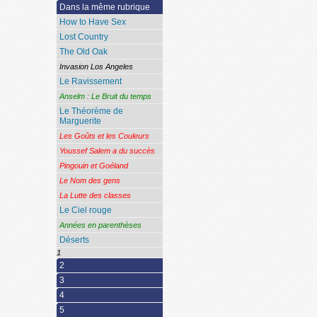
Dans la même rubrique
How to Have Sex
Lost Country
The Old Oak
Invasion Los Angeles
Le Ravissement
Anselm : Le Bruit du temps
Le Théorème de
Marguerite
Les Goûts et les Couleurs
Youssef Salem a du succès
Pingouin et Goéland
Le Nom des gens
La Lutte des classes
Le Ciel rouge
Années en parenthèses
Déserts
1
2
3
4
5