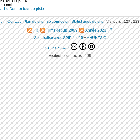
ns sous la pluie
 du mal
- Le Dernier tour de piste
eil
|
Contact
|
Plan du site
|
Se connecter
|
Statistiques du site
|
Visiteurs :
127 /
123
?
FR
Films depuis 2009
Année 2023
Site réalisé avec SPIP 4.4.15
+
AHUNTSIC
CC BY-SA 4.0
Visiteurs connectés :
109