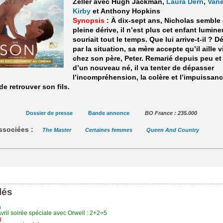
Zeller avec Hugh Jackman,
Laura Dern
,
Van
Kirby
et Anthony Hopkins
Synopsis
: À dix-sept ans, Nicholas semble
pleine dérive, il n’est plus cet enfant lumin
souriait tout le temps. Que lui arrive-t-il ? 
par la situation, sa mère accepte qu’il aille v
chez son père, Peter. Remarié depuis peu et
d’un nouveau né, il va tenter de dépasser
l’incompréhension, la colère et l’impuissan
de retrouver son fils.
Dossier de presse
Bande annonce
BO France : 235.000
ssociées :
The Master
Certaines femmes
Queen And Country
lés
n
vril soirée spéciale avec Orwell : 2+2=5
g