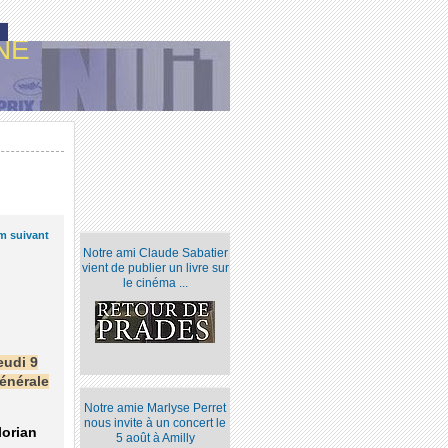
NE
lm suivant
Notre ami Claude Sabatier
vient de publier un livre sur
le cinéma ...
eudi 9
Générale
Notre amie Marlyse Perret
nous invite à un concert le
lorian
5 août à Amilly