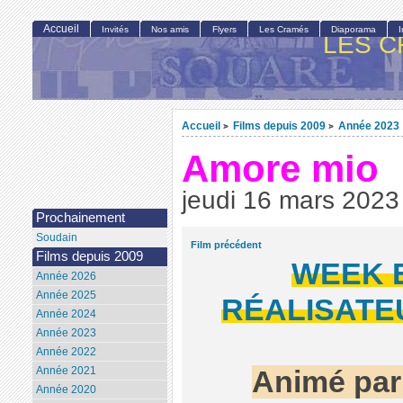
Accueil
Invités
Nos amis
Flyers
Les Cramés
Diaporama
LES C
Accueil
Films depuis 2009
Année 2023
>
>
Amore mio
jeudi 16 mars 2023
Prochainement
Soudain
Film précédent
Films depuis 2009
WEEK 
Année 2026
Année 2025
RÉALISATEU
Année 2024
Année 2023
Année 2022
Année 2021
Animé pa
Année 2020