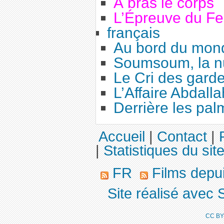
À bras le corps
L’Épreuve du F
français
Au bord du mon
Soumsoum, la nu
Le Cri des gard
L’Affaire Abdalla
Derrière les pal
Accueil
|
Contact
|
|
Statistiques du sit
FR
Films depu
Site réalisé avec 
CC BY