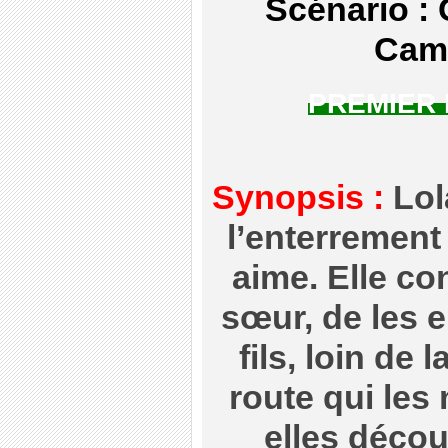
Scénario :
Cami
PREMIER
Synopsis :
Lola
l’enterrement
aime. Elle c
sœur, de les 
fils, loin de 
route qui les 
elles décou