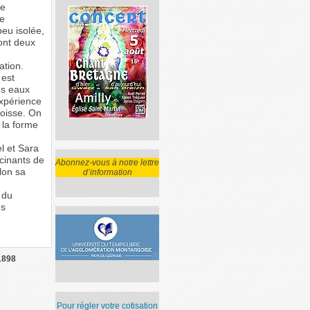
te
de
eu isolée,
ont deux
ation.
 est
es eaux
expérience
goisse. On
 la forme
l et Sara
scinants de
Abonnez-vous à notre lettre
lon sa
d’information
 du
es
1898
Pour régler votre cotisation