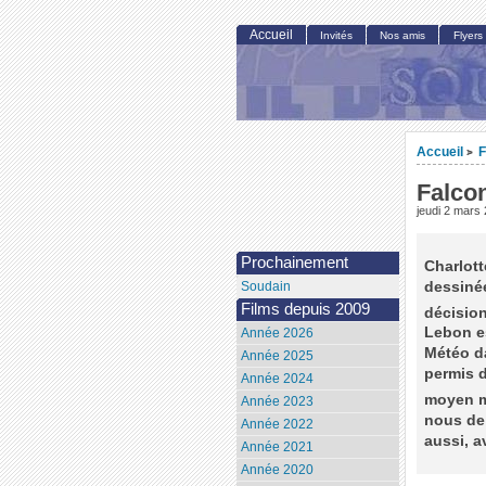
Accueil
Invités
Nos amis
Flyers
Accueil
F
>
Falcon
jeudi 2 mars
Prochainement
Charlott
dessinée
Soudain
Films depuis 2009
décision
Lebon es
Année 2026
Météo da
Année 2025
permis d
Année 2024
moyen ma
Année 2023
nous de 
Année 2022
aussi, a
Année 2021
Année 2020