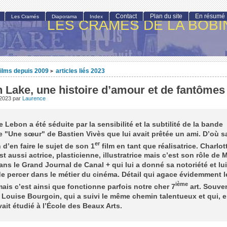
Contact
Plan du site
En résumé
Les Cramés
Diaporama
Index
LES CRAMÉS DE LA BOBI
ilms depuis 2009
articles liés 2023
>
 Lake, une histoire d’amour et de fantômes
 2023
par
Laurence
e Lebon a été séduite par la sensibilité et la subtilité de la bande
 "Une sœur" de Bastien Vivès que lui avait prêtée un ami. D’où s
er
 d’en faire le sujet de son 1
film en tant que réalisatrice. Charlot
t aussi actrice, plasticienne, illustratrice mais c’est son rôle de 
ns le Grand Journal de Canal + qui lui a donné sa notoriété et lui
e percer dans le métier du cinéma. Détail qui agace évidemment 
ième
is c’est ainsi que fonctionne parfois notre cher 7
art. Souve
Louise Bourgoin, qui a suivi le même chemin talentueux et qui, e
vait étudié à l’École des Beaux Arts.