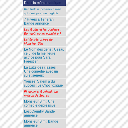
Dans la même rubrique
Une histoire pessimiste mais
qui n’est pas une tragédie
7 Hivers à Téhéran
Bande annonce
Les Goûts et les couleurs :
Bon goût ou art populaire ?
La Vie très privée de
Monsieur Sim
Le Nom des gens : César,
celui de la meilleure
actrice pour Sara
Forestier
La Lutte des classes :
Une comédie avec un
sujet sérieux
Youssef Salem a du
succès : Le Choc toxique
Pingouin et Goeland : La
maison de Sèvres
Monsieur Sim : Une
comédie dépressive
Lost Country Bande
annonce
Monsieur Sim : Bande
annonce