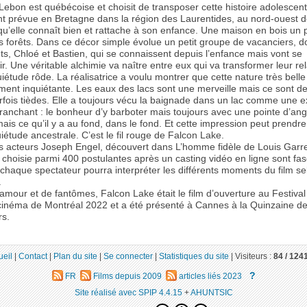
Lebon est québécoise et choisit de transposer cette histoire adolescen
ent prévue en Bretagne dans la région des Laurentides, au nord-ouest 
u’elle connaît bien et rattache à son enfance. Une maison en bois un p
s forêts. Dans ce décor simple évolue un petit groupe de vacanciers, d
s, Chloé et Bastien, qui se connaissent depuis l’enfance mais vont se
r. Une véritable alchimie va naître entre eux qui va transformer leur rel
uiétude rôde. La réalisatrice a voulu montrer que cette nature très belle
ment inquiétante. Les eaux des lacs sont une merveille mais ce sont d
arfois tièdes. Elle a toujours vécu la baignade dans un lac comme une 
tranchant : le bonheur d’y barboter mais toujours avec une pointe d’an
mais ce qu’il y a au fond, dans le fond. Et cette impression peut prendre
iétude ancestrale. C’est le fil rouge de Falcon Lake.
s acteurs Joseph Engel, découvert dans L’homme fidèle de Louis Garre
 choisie parmi 400 postulantes après un casting vidéo en ligne sont fa
 chaque spectateur pourra interpréter les différents moments du film se
.
’amour et de fantômes, Falcon Lake était le film d’ouverture au Festival
inéma de Montréal 2022 et a été présenté à Cannes à la Quinzaine d
rs.
ueil
|
Contact
|
Plan du site
|
Se connecter
|
Statistiques du site
|
Visiteurs :
84 /
124
?
FR
Films depuis 2009
articles liés 2023
Site réalisé avec SPIP 4.4.15
+
AHUNTSIC