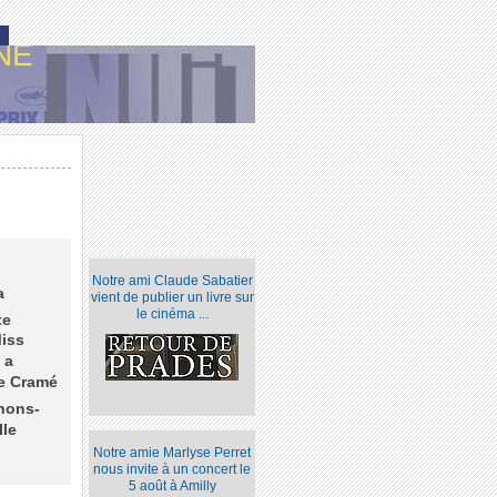
NE
Notre ami Claude Sabatier
a
vient de publier un livre sur
le cinéma ...
te
Miss
 a
le Cramé
nons-
lle
Notre amie Marlyse Perret
nous invite à un concert le
5 août à Amilly