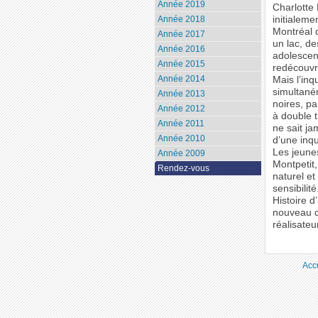
Année 2019
Charlotte 
Année 2018
initialem
Montréal q
Année 2017
un lac, de
Année 2016
adolescent
Année 2015
redécouvri
Année 2014
Mais l’inq
simultané
Année 2013
noires, p
Année 2012
à double 
Année 2011
ne sait ja
Année 2010
d’une inqu
Les jeune
Année 2009
Montpetit,
Rendez-vous
naturel et
sensibilité
Histoire d
nouveau c
réalisateu
Acc