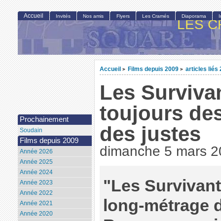
Accueil
Invités
Nos amis
Flyers
Les Cramés
Diaporama
LES C
Accueil
Films depuis 2009
articles liés
>
>
Les Survivant
toujours des
Prochainement
des justes
Soudain
Films depuis 2009
dimanche 5 mars 2
Année 2026
Année 2025
Année 2024
"Les Survivant
Année 2023
Année 2022
long-métrage 
Année 2021
Année 2020