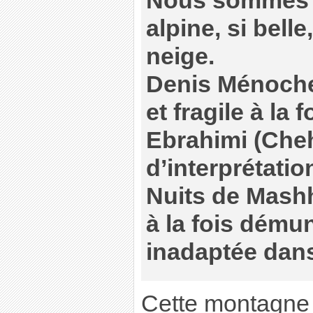
Nous sommes 
alpine, si belle, 
neige.
Denis Ménochet
et fragile à la 
Ebrahimi (Cheh
d’interprétati
Nuits de Mashh
à la fois démun
inadaptée dans
Cette montagne e