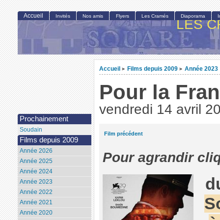
Accueil
Invités
Nos amis
Flyers
Les Cramés
Diaporama
LES C
Accueil
Films depuis 2009
Année 2023
>
>
Pour la Fra
vendredi 14 avril 2
Prochainement
Soudain
Film précédent
Films depuis 2009
Année 2026
Pour agrandir cli
Année 2025
Année 2024
d
Année 2023
Année 2022
S
Année 2021
Année 2020