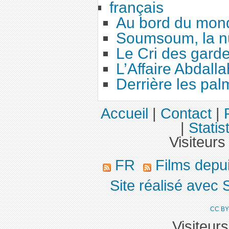
français
Au bord du mon
Soumsoum, la nu
Le Cri des gard
L’Affaire Abdalla
Derrière les pal
Accueil
|
Contact
|
|
Statis
Visiteurs
FR
Films depu
Site réalisé avec 
CC BY
Visiteur