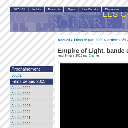
Accueil
Invités
Nos amis
Flyers
Les Cramés
Diaporama
LES C
Accueil
Films depuis 2009
articles liés
>
>
Empire of Light, bande
jeudi 9 mars 2023
par
Cramés
Prochainement
Soudain
Films depuis 2009
Année 2026
Année 2025
Année 2024
Année 2023
Année 2022
Année 2021
Année 2020