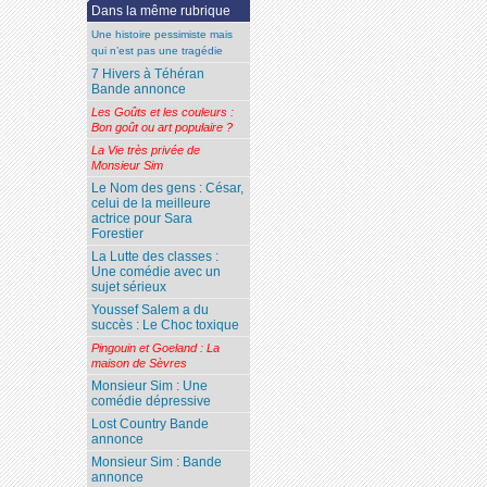
Dans la même rubrique
Une histoire pessimiste mais
qui n’est pas une tragédie
7 Hivers à Téhéran
Bande annonce
Les Goûts et les couleurs :
Bon goût ou art populaire ?
La Vie très privée de
Monsieur Sim
Le Nom des gens : César,
celui de la meilleure
actrice pour Sara
Forestier
La Lutte des classes :
Une comédie avec un
sujet sérieux
Youssef Salem a du
succès : Le Choc toxique
Pingouin et Goeland : La
maison de Sèvres
Monsieur Sim : Une
comédie dépressive
Lost Country Bande
annonce
Monsieur Sim : Bande
annonce