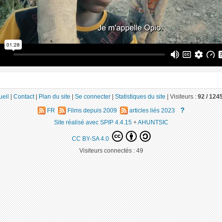
ueil
|
Contact
|
Plan du site
|
Se connecter
|
Statistiques du site
|
Visiteurs :
92 /
124
?
FR
Films depuis 2009
articles liés 2023
Site réalisé avec SPIP 4.4.15
+
AHUNTSIC
CC BY-SA 4.0
Visiteurs connectés :
49