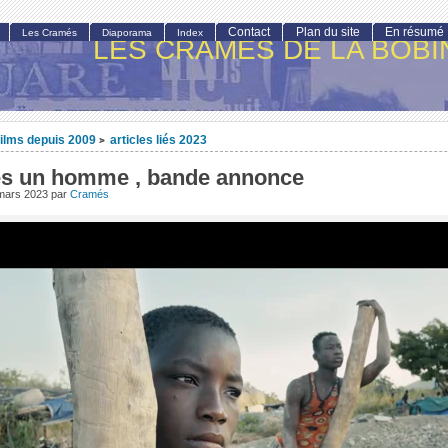
Contact
Plan du site
En résumé
Les Cramés
Diaporama
Index
LES CRAMÉS DE LA BOBI
ilms depuis 2009
articles liés 2023
>
 es un homme , bande annonce
mars 2023
par
Cramés