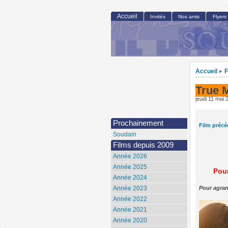
Accueil
Invités
Nos amis
Flyers
Accueil
F
>
True 
jeudi 11 mai 
Prochainement
Film précé
Soudain
Films depuis 2009
Année 2026
Année 2025
Pour
Année 2024
Année 2023
Pour agran
Année 2022
Année 2021
Année 2020