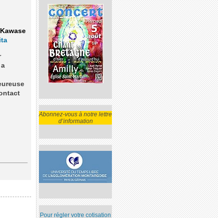
i Kawase
ita
r
 a
heureuse
ontact
Abonnez-vous à notre lettre
d’information
Pour régler votre cotisation