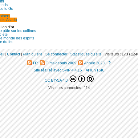
tri
iends
ce to Go
others
ille Asada
llon d’or
 pâle sur les collines
d’été
le monde des esprits
e du feu
eil
|
Contact
|
Plan du site
|
Se connecter
|
Statistiques du site
|
Visiteurs :
173 /
124
?
FR
Films depuis 2009
Année 2023
Site réalisé avec SPIP 4.4.15
+
AHUNTSIC
CC BY-SA 4.0
Visiteurs connectés :
114