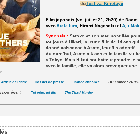
du
festival Kinotayo
Film japonais (vo, juillet 21, 2h20) de Naom
avec
Arata Iura
, Hiromi Nagasaku et
Aju Mak
Synopsis :
Satoko et son mari sont liés pou
toujours à Hikari, la jeune fille de 14 ans qui
donné naissance à Asato, leur fils adoptif.
Aujourd’hui, Asato a 6 ans et la famille vit 
à Tokyo. Mais Hikari souhaite reprendre le c
avec la famille, elle va alors provoquer une
re…
Article de Pierre
Dossier de presse
Bande annonce
BO France : 26.000
ssociées :
Tel père, tel fils
The Third Murder
lés