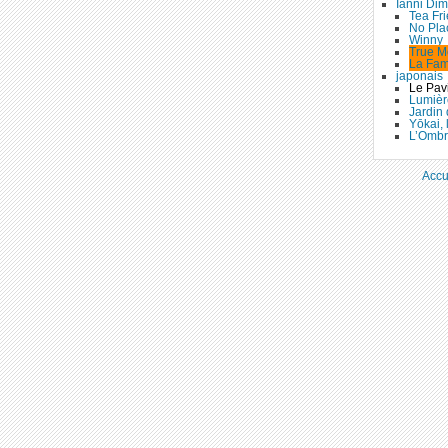
Ianni Dimi
Tea Fr
No Pla
Winny
True M
La Fam
japonais
Le Pavi
Lumière
Jardin 
Yōkai, 
L’Ombr
Accu