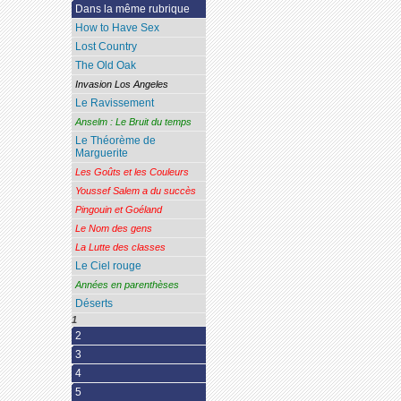
Dans la même rubrique
How to Have Sex
Lost Country
The Old Oak
Invasion Los Angeles
Le Ravissement
Anselm : Le Bruit du temps
Le Théorème de
Marguerite
Les Goûts et les Couleurs
Youssef Salem a du succès
Pingouin et Goéland
Le Nom des gens
La Lutte des classes
Le Ciel rouge
Années en parenthèses
Déserts
1
2
3
4
5