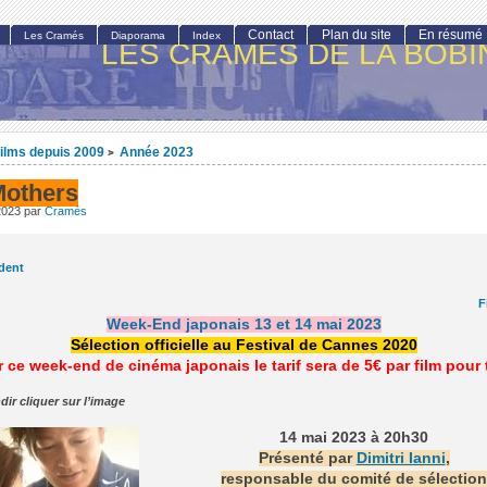
Contact
Plan du site
En résumé
Les Cramés
Diaporama
Index
LES CRAMÉS DE LA BOBI
ilms depuis 2009
Année 2023
>
Mothers
2023
par
Cramés
dent
F
Week-End japonais 13 et 14 mai 2023
Sélection officielle au Festival de Cannes 2020
 ce week-end de cinéma japonais le tarif sera de 5€ par film pour
dir cliquer sur l’image
14 mai 2023 à 20h30
Présenté par
Dimitri Ianni
,
responsable du comité de sélectio