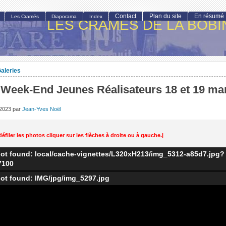
Contact
Plan du site
En résumé
Les Cramés
Diaporama
Index
LES CRAMÉS DE LA BOBI
aleries
Week-End Jeunes Réalisateurs 18 et 19 ma
 2023
par
Jean-Yves Noël
défiler les photos cliquer sur les flèches à droite ou à gauche.|
ot found: local/cache-vignettes/L320xH213/img_5312-a85d7.jpg?
7100
ot found: IMG/jpg/img_5297.jpg