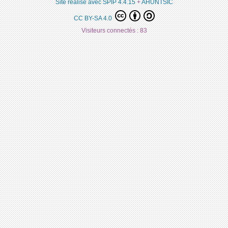
Site réalisé avec SPIP 4.4.15
+
AHUNTSIC
CC BY-SA 4.0
Visiteurs connectés :
83