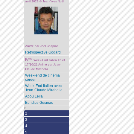
avril 2023 © Jean-Yves Noël
Animé par Joël Chapron
Rétrospective Godard
me
IV
Week-End italien 16 et
17/10/21 Animé par Jean-
Claude Mirabella
Week-end de cinéma
coréen
Week-End italien avec
Jean-Claude Mirabella
Abou Leila
Euridice Gusmao
1
2
3
4
5