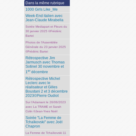
Dans la même rubrique
1000 Girls Like_Me
Week-End italien avec
Jean-Claude Mirabella
Soirée Mediapart et Fleurs du
30 janvier 2025 ©Frédéric
Bartei
Photos de l’Assemblée
Générale du 23 janvier 2025
©Frédéric Bartei
Rétrospective Jim
Jarmusch avec Thomas
Sotinel 30 novembre et
er
1
décembre
Rétrospective Michel
Leclerc avec le
réalisateur et Gilles
Boustani 2 et 3 décembre
2023©Pierre Oudiot
Sur l’Adamant le 26/06/2023
avec La TRAME et Sarah
Colin ©Jean-Yves Noël
Soirée "La Femme de
Tchaïkovski" avec Joël
Chapron
La Femme de Tchaïkovski 11