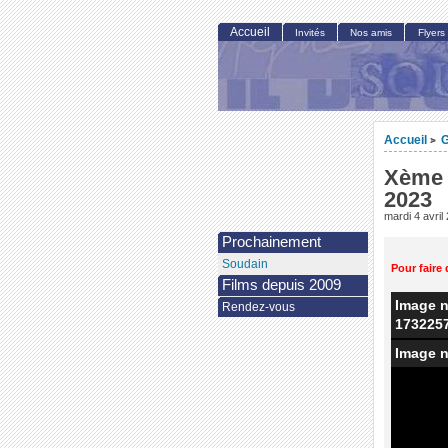
Accueil
Invités
Nos amis
Flyers
Accueil
G
>
Xème 
2023
mardi 4 avril
Prochainement
Soudain
Pour faire 
Films depuis 2009
Image n
Rendez-vous
173225
Image n