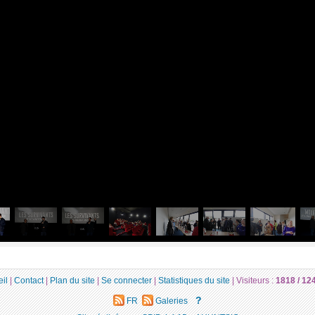
il
|
Contact
|
Plan du site
|
Se connecter
|
Statistiques du site
|
Visiteurs :
1818 /
12
?
FR
Galeries