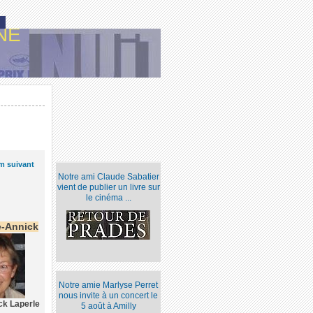
NE
lm suivant
Notre ami Claude Sabatier
vient de publier un livre sur
le cinéma ...
e-Annick
Notre amie Marlyse Perret
nous invite à un concert le
ck Laperle
5 août à Amilly