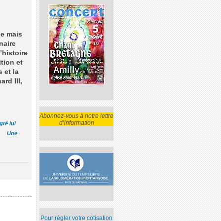
le mais
naire
histoire
ition et
 et la
rd III,
Abonnez-vous à notre lettre
d’information
ré lui
Une
Pour régler votre cotisation