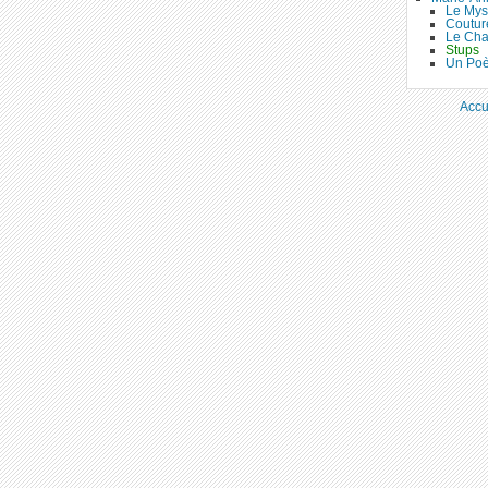
Le Mys
Coutur
Le Cha
Stups
Un Poè
Accu