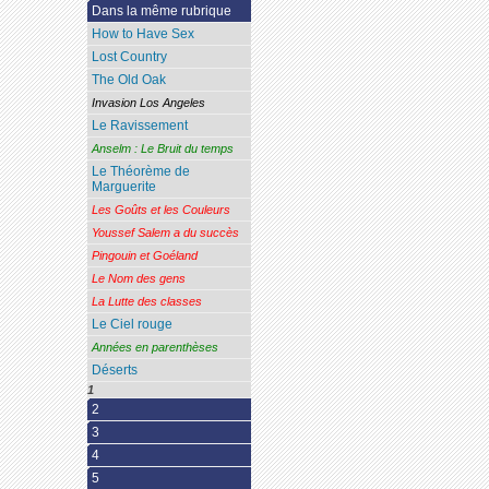
Dans la même rubrique
How to Have Sex
Lost Country
The Old Oak
Invasion Los Angeles
Le Ravissement
Anselm : Le Bruit du temps
Le Théorème de
Marguerite
Les Goûts et les Couleurs
Youssef Salem a du succès
Pingouin et Goéland
Le Nom des gens
La Lutte des classes
Le Ciel rouge
Années en parenthèses
Déserts
1
2
3
4
5