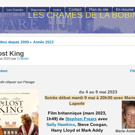
Contact
Plan du site
En résumé
Les Cramés
Diaporama
Index
LES CRAMÉS DE LA BOBI
ilms depuis 2009
Année 2023
>
ost King
ai 2023
par
Cramés
édent
Fi
dir cliquer sur l’image
du 4 au 9 mai 2023
Soirée débat mardi 9 mai à 20h30 avec Mari
Laperle
Film britannique (mars 2023,
1h49) de
Stephen Frears
avec
Sally Hawkins
, Steve Coogan,
Harry Lloyd et Mark Addy
Marie-Anni