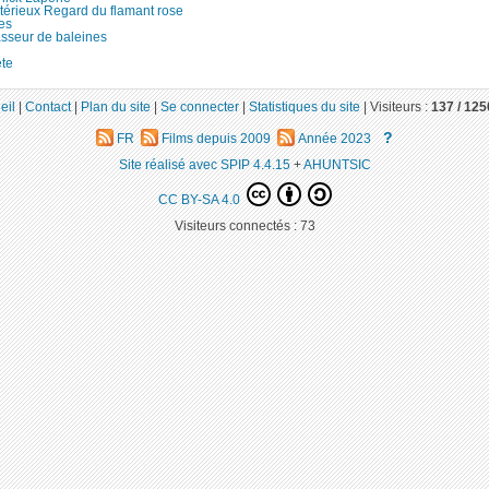
térieux Regard du flamant rose
es
sseur de baleines
te
eil
|
Contact
|
Plan du site
|
Se connecter
|
Statistiques du site
|
Visiteurs :
137 /
125
?
FR
Films depuis 2009
Année 2023
Site réalisé avec SPIP 4.4.15
+
AHUNTSIC
CC BY-SA 4.0
Visiteurs connectés :
73