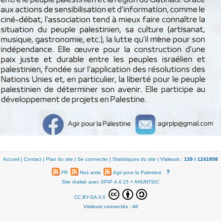
Accueil
|
Contact
|
Plan du site
|
Se connecter
|
Statistiques du site
|
Visiteurs :
139 /
1241898
?
FR
Nos amis
Agir pour la Palestine
Site réalisé avec SPIP 4.4.15
+
AHUNTSIC
CC BY-SA 4.0
Visiteurs connectés :
46