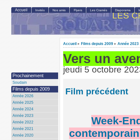
Accueil
Invités
Nos amis
Flyers
Les Cramés
Diaporama
LES C
Accueil
Films depuis 2009
Année 2023
>
>
Vers un aven
jeudi 5 octobre 202
Prochainement
Soudain
Film précédent
Films depuis 2009
Année 2026
Année 2025
Année 2024
Année 2023
Week-End 
Année 2022
Année 2021
contemporain 
Année 2020