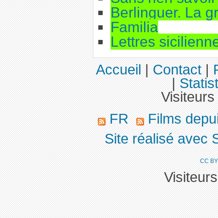
Berlinguer. La 
Familia
Lettres sicilienn
Accueil
|
Contact
|
|
Statis
Visiteurs
FR
Films depu
Site réalisé avec 
CC BY
Visiteur