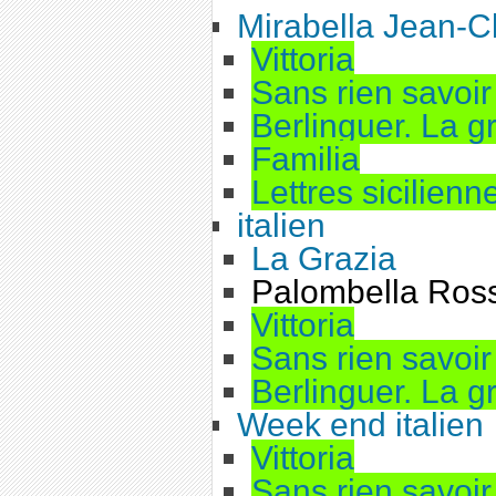
Mirabella Jean-C
Vittoria
Sans rien savoir 
Berlinguer. La 
Familia
Lettres sicilienn
italien
La Grazia
Palombella Ros
Vittoria
Sans rien savoir 
Berlinguer. La 
Week end italien
Vittoria
Sans rien savoir 