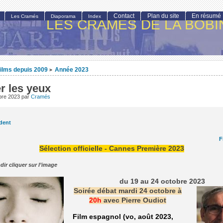
Contact
Plan du site
En résumé
Les Cramés
Diaporama
Index
LES CRAMÉS DE LA BOBI
ilms depuis 2009
Année 2023
>
r les yeux
obre 2023
par
Cramés
dent
F
Sélection officielle - Cannes Première 2023
dir cliquer sur l’image
du 19 au 24 octobre 2023
Soirée débat mardi 24 octobre à
20h
avec Pierre Oudiot
Film espagnol (vo, août 2023,