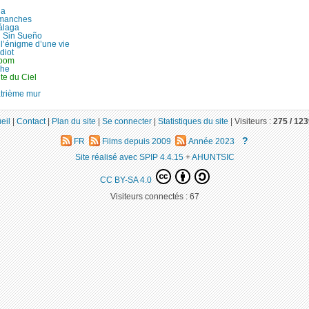
ia
manches
álaga
 Sin Sueño
l’énigme d’une vie
diot
boom
che
te du Ciel
trième mur
eil
|
Contact
|
Plan du site
|
Se connecter
|
Statistiques du site
|
Visiteurs :
275 /
123
?
FR
Films depuis 2009
Année 2023
Site réalisé avec SPIP 4.4.15
+
AHUNTSIC
CC BY-SA 4.0
Visiteurs connectés :
67