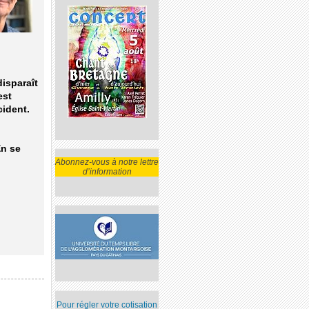
disparaît
est
cident.
En se
Abonnez-vous à notre lettre
d’information
Pour régler votre cotisation