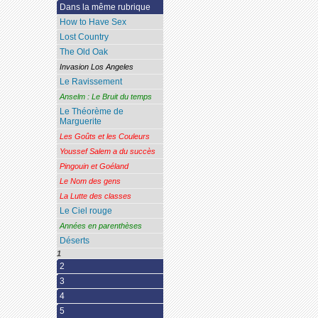
Dans la même rubrique
How to Have Sex
Lost Country
The Old Oak
Invasion Los Angeles
Le Ravissement
Anselm : Le Bruit du temps
Le Théorème de
Marguerite
Les Goûts et les Couleurs
Youssef Salem a du succès
Pingouin et Goéland
Le Nom des gens
La Lutte des classes
Le Ciel rouge
Années en parenthèses
Déserts
1
2
3
4
5