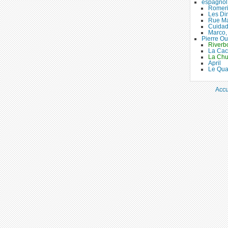
espagnol
Romer
Les Di
Rue M
Cuidad
Marco, 
Pierre Ou
River
La Ca
La Chu
April
Le Qua
Accu