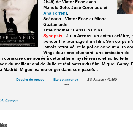
2h49) de Victor Erice avec
Manolo Solo, José Coronado et
Ana Torrent
.
Scénario : Victor Erice et Michel
Gaztambide
Titre original : Cerrar los ojos
Synopsis
: Julio Arenas, un acteur célèbre, 
pendant le tournage d’un film. Son corps n’
jamais retrouvé, et la police conclut à un ac
Vingt-deux ans plus tard, une émission de
on consacre une soirée à cette affaire mystérieuse, et sollicite le
ge du meilleur ami de Julio et réalisateur du film, Miguel Garay. 
 à Madrid, Miguel va replonger dans son passé…
Dossier de presse
Bande annonce
BO France : 40.500
***
ria Cuervos
lés