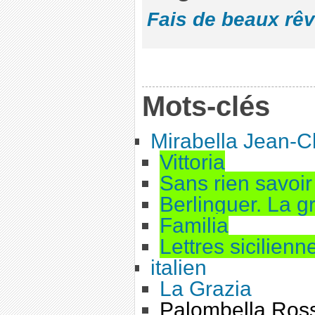
Fais de beaux rê
Mots-clés
Mirabella Jean-C
Vittoria
Sans rien savoir 
Berlinguer. La 
Familia
Lettres sicilienn
italien
La Grazia
Palombella Ros