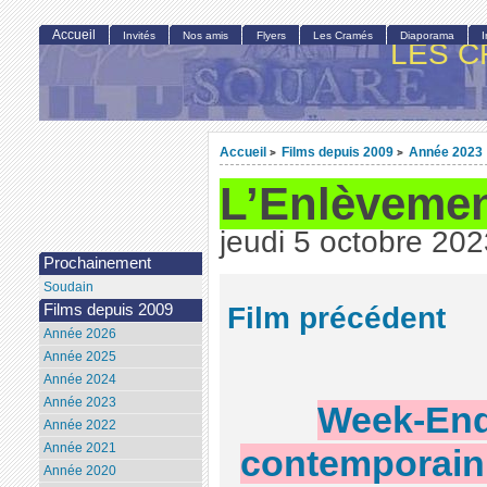
Accueil
Invités
Nos amis
Flyers
Les Cramés
Diaporama
LES C
Accueil
Films depuis 2009
Année 2023
>
>
L’Enlèveme
jeudi 5 octobre 202
Prochainement
Soudain
Film précédent
Films depuis 2009
Année 2026
Année 2025
Année 2024
Année 2023
Week-End 
Année 2022
Année 2021
contemporain 
Année 2020