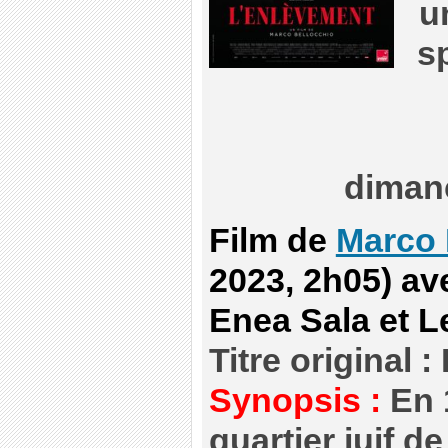
u
s
diman
Film de
Marco 
2023, 2h05) av
Enea Sala et 
Titre original :
Synopsis :
En 
quartier juif d