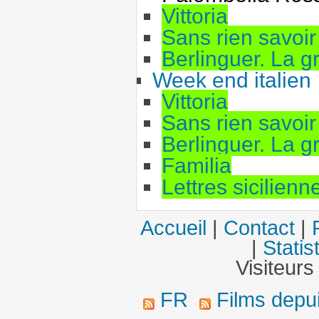
Vittoria
Sans rien savoir 
Berlinguer. La 
Week end italien
Vittoria
Sans rien savoir 
Berlinguer. La 
Familia
Lettres sicilienn
Accueil
|
Contact
|
|
Statis
Visiteurs
FR
Films depu