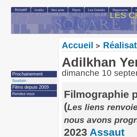
Accueil
Invités
Nos amis
Flyers
Les Cramés
Diaporama
LES C
Accueil
Réalisa
>
Adilkhan Ye
dimanche 10 sept
Prochainement
Soudain
Films depuis 2009
Filmographie p
Rendez-vous
(
Les liens renvoie
nous avons pro
2023
Assaut