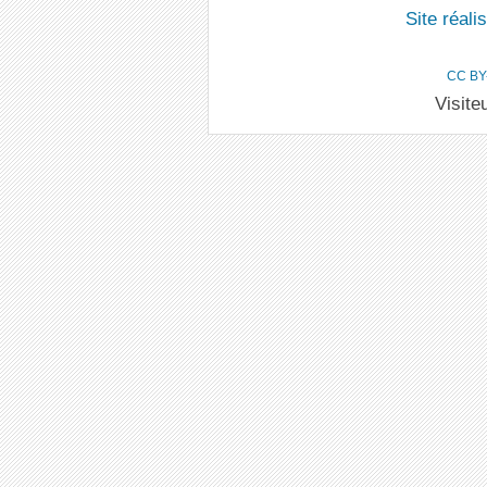
Site réal
CC BY
Visite