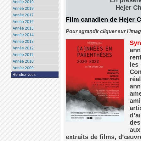
Année 2019
Hejer Ch
Année 2018
Année 2017
Film canadien de Hejer C
Année 2016
Année 2015
Pour agrandir cliquer sur l’ima
Année 2014
Syn
Année 2013
Année 2012
ann
Année 2011
renf
Année 2010
les
Année 2009
Con
Rendez-vous
réa
ann
ame
ami
art
d’a
des
aux
extraits de films, d’œuvr