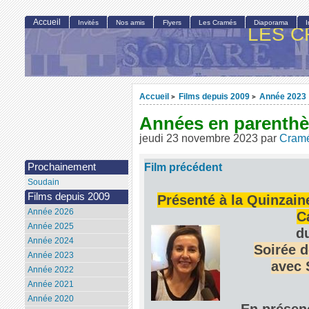
Accueil
Invités
Nos amis
Flyers
Les Cramés
Diaporama
LES C
Accueil
Films depuis 2009
Année 2023
>
>
Années en parenth
jeudi 23 novembre 2023
par
Cram
Film précédent
Prochainement
Soudain
Films depuis 2009
Présenté à la Quinzaine
Année 2026
C
Année 2025
d
Année 2024
Soirée 
Année 2023
avec 
Année 2022
Année 2021
Année 2020
En présenc