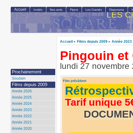
Accueil
Invités
Nos amis
Flyers
Les Cramés
Diaporama
LES C
Accueil
Films depuis 2009
Année 2023
>
>
Pingouin et
lundi 27 novembre
Prochainement
Soudain
Film précédent
Films depuis 2009
Rétrospecti
Année 2026
Année 2025
Tarif unique 5
Année 2024
Année 2023
DOCUMEN
Année 2022
Année 2021
Année 2020