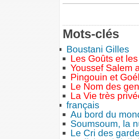
Mots-clés
Boustani Gilles
Les Goûts et le
Youssef Salem 
Pingouin et Goé
Le Nom des gen
La Vie très priv
français
Au bord du mon
Soumsoum, la nu
Le Cri des gard