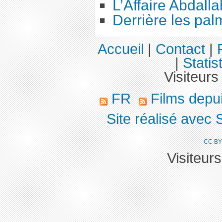
L’Affaire Abdalla
Derrière les pal
Accueil
|
Contact
|
|
Statis
Visiteurs
FR
Films depu
Site réalisé avec 
CC BY
Visiteur