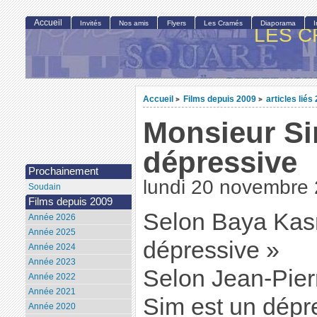
Accueil
Invités
Nos amis
Flyers
Les Cramés
Diaporama
LES C
Accueil
Films depuis 2009
articles liés
>
>
Monsieur Si
dépressive
Prochainement
lundi 20 novembre
Soudain
Films depuis 2009
Selon Baya Kas
Année 2026
Année 2025
dépressive »
Année 2024
Année 2023
Selon Jean-Pier
Année 2022
Année 2021
Sim est un dépre
Année 2020