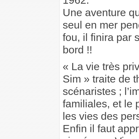
1962.
Une aventure qui
seul en mer pen
fou, il finira par
bord !!
« La vie très pr
Sim » traite de
scénaristes ; l’
familiales, et le
les vies des pe
Enfin il faut ap