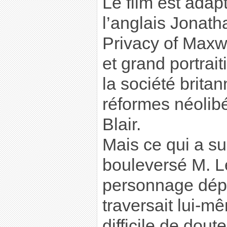
Le film est ada
l’anglais Jonath
Privacy of Maxw
et grand portrai
la société brita
réformes néolibé
Blair.
Mais ce qui a su
bouleversé M. Le
personnage dépre
traversait lui-
difficile de doute