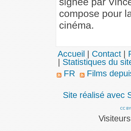
signée par Vinc
compose pour la 
cinéma.
Accueil
|
Contact
|
|
Statistiques du sit
FR
Films depu
Site réalisé avec 
CC BY
Visiteur