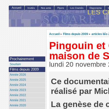
Accueil
Invités
Nos amis
Flyers
Les Cramés
Diaporama
LES C
Accueil
Films depuis 2009
articles liés
>
>
Pingouin et
maison de S
Prochainement
lundi 20 novembre
Soudain
Films depuis 2009
Année 2026
Ce documentaire
Année 2025
Année 2024
réalisé par Mic
Année 2023
Année 2022
Année 2021
La genèse de c
Année 2020