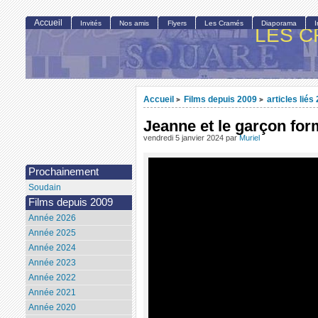
Accueil
Invités
Nos amis
Flyers
Les Cramés
Diaporama
LES C
Accueil
Films depuis 2009
articles liés
>
>
Jeanne et le garçon fo
vendredi 5 janvier 2024
par
Muriel
Prochainement
Soudain
Films depuis 2009
Année 2026
Année 2025
Année 2024
Année 2023
Année 2022
Année 2021
Année 2020