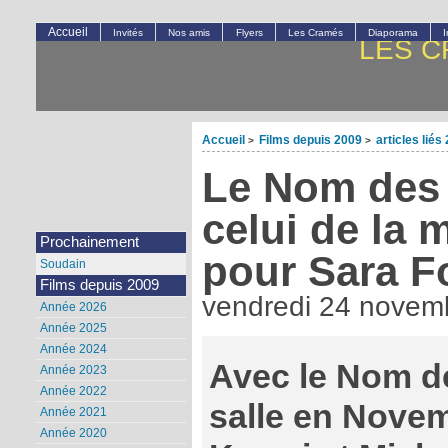
Accueil
Invités
Nos amis
Flyers
Les Cramés
Diaporama
LES C
Accueil
Films depuis 2009
articles liés
>
>
Le Nom des 
celui de la m
Prochainement
pour Sara Fo
Soudain
Films depuis 2009
vendredi 24 novem
Année 2026
Année 2025
Année 2024
Avec le Nom d
Année 2023
Année 2022
salle en Nove
Année 2021
Année 2020