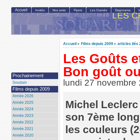
Accueil
Invités
Nos amis
Flyers
Les Cramés
Diaporama
LES C
Accueil
Films depuis 2009
articles liés
>
>
Les Goûts et
Bon goût ou
Prochainement
lundi 27 novembre
Soudain
Films depuis 2009
Année 2026
Michel Lecler
Année 2025
Année 2024
son 7ème long 
Année 2023
Année 2022
les couleurs (2
Année 2021
Année 2020