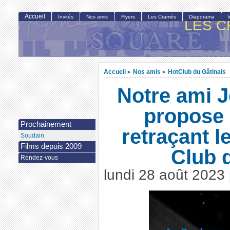
Accueil
Invités
Nos amis
Flyers
Les Cramés
Diaporama
LES C
Accueil
Nos amis
HotClub du Gâtinais
>
>
Notre ami J
propose 
Prochainement
retraçant l
Soudain
Films depuis 2009
Club 
Rendez-vous
lundi 28 août 2023