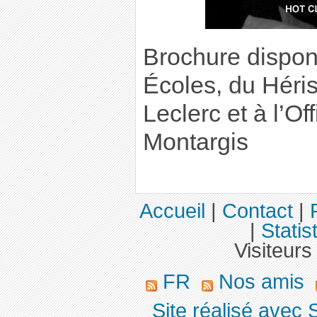
Brochure disponi
Écoles, du Héri
Leclerc et à l’O
Montargis
Accueil
|
Contact
|
|
Statis
Visiteurs
FR
Nos amis
Site réalisé avec 