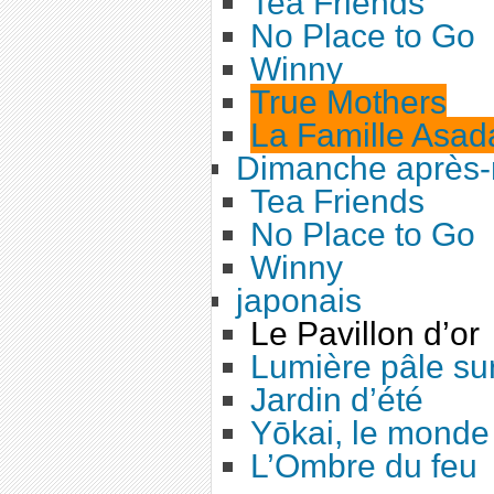
Tea Friends
No Place to Go
Winny
True Mothers
La Famille Asad
Dimanche après-m
Tea Friends
No Place to Go
Winny
japonais
Le Pavillon d’or
Lumière pâle sur
Jardin d’été
Yōkai, le monde 
L’Ombre du feu