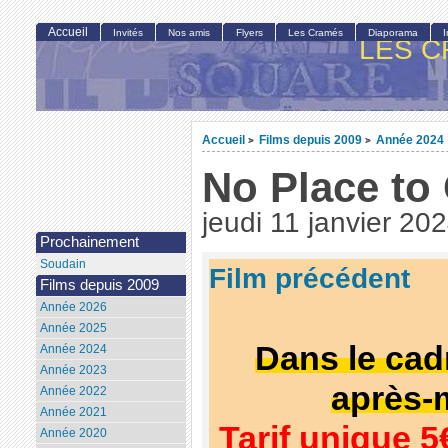
Accueil
Invités
Nos amis
Flyers
Les Cramés
Diaporama
LES C
Accueil
Films depuis 2009
Année 2024
>
>
No Place to
jeudi 11 janvier 20
Prochainement
Soudain
Film précédent
Films depuis 2009
Année 2026
Année 2025
Dans le cad
Année 2024
Année 2023
après-
Année 2022
Année 2021
Tarif unique 5
Année 2020