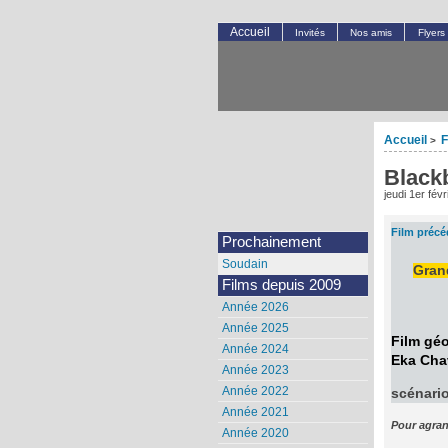
Accueil
Invités
Nos amis
Flyers
Accueil
F
>
Blackb
jeudi 1er fév
Film précé
Prochainement
Soudain
Grand
Films depuis 2009
Année 2026
Année 2025
Film géo
Année 2024
Eka Chav
Année 2023
Année 2022
scénario
Année 2021
Pour agran
Année 2020