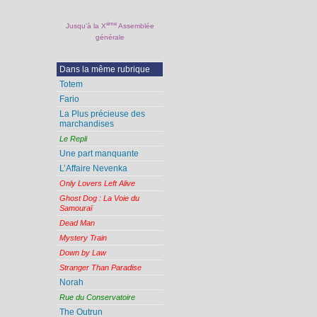
ème
Jusqu’à la X
Assemblée
générale
Dans la même rubrique
Totem
Fario
La Plus précieuse des
marchandises
Le Repli
Une part manquante
L’Affaire Nevenka
Only Lovers Left Alive
Ghost Dog : La Voie du
Samouraï
Dead Man
Mystery Train
Down by Law
Stranger Than Paradise
Norah
Rue du Conservatoire
The Outrun