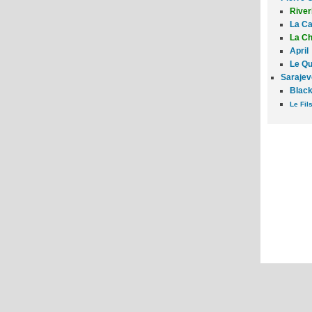
Rive
La C
La Ch
April
Le Qu
Sarajev
Black
Le Fil