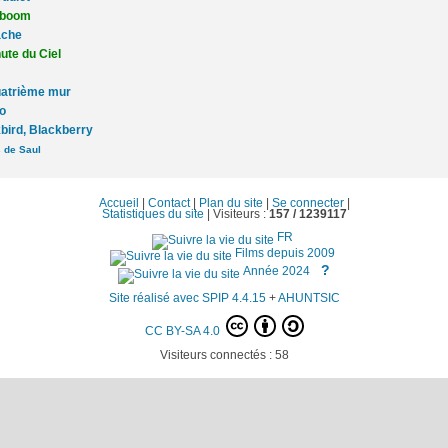
rboom
ache
ute du Ciel
atrième mur
o
bird, Blackberry
s de Saul
Accueil
|
Contact
|
Plan du site
|
Se connecter
|
Statistiques du site
|
Visiteurs :
157 /
1239117
FR
Films depuis 2009
?
Année 2024
Site réalisé avec SPIP 4.4.15
+
AHUNTSIC
CC BY-SA 4.0
Visiteurs connectés :
58