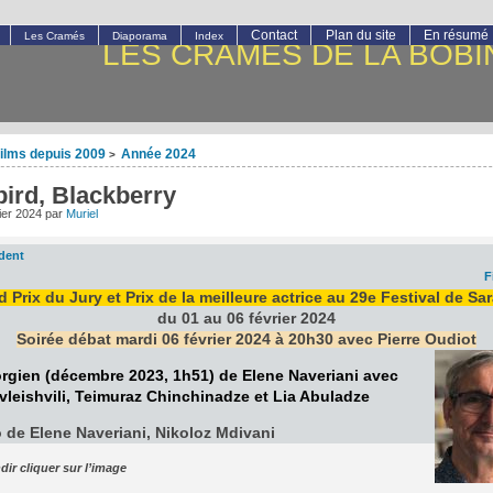
Contact
Plan du site
En résumé
Les Cramés
Diaporama
Index
LES CRAMÉS DE LA BOBI
ilms depuis 2009
Année 2024
>
ird, Blackberry
rier 2024
par
Muriel
dent
F
 Prix du Jury et Prix de la meilleure actrice au 29e Festival de Sa
du 01 au 06 février 2024
Soirée débat mardi 06 février 2024 à 20h30 avec Pierre Oudiot
rgien (décembre 2023, 1h51) de Elene Naveriani avec
leishvili, Teimuraz Chinchinadze et Lia Abuladze
 de Elene Naveriani, Nikoloz Mdivani
dir cliquer sur l’image