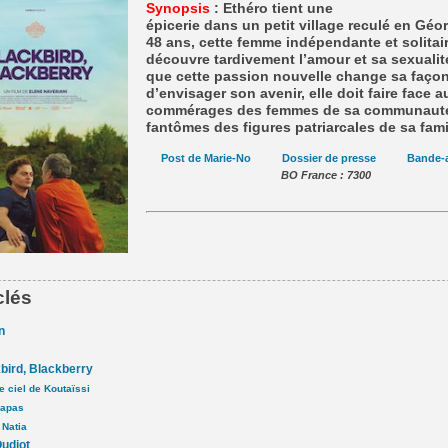
Synopsis
: Ethéro tient une
épicerie dans un petit village reculé en Géor
48 ans, cette femme indépendante et solitai
découvre tardivement l’amour et sa sexualité
que cette passion nouvelle change sa faço
d’envisager son avenir, elle doit faire face a
commérages des femmes de sa communauté
fantômes des figures patriarcales de sa fami
Post de Marie-No
Dossier de presse
Bande-
BO France : 7300
clés
n
bird, Blackberry
e ciel de Koutaïssi
rapas
 Natia
Oudiot