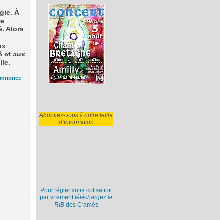
gie. À
re
. Alors
n
ux
 et aux
lle.
annonce
Abonnez-vous à notre lettre
d’information
Pour régler votre cotisation
par virement
téléchargez le
RIB
des Cramés