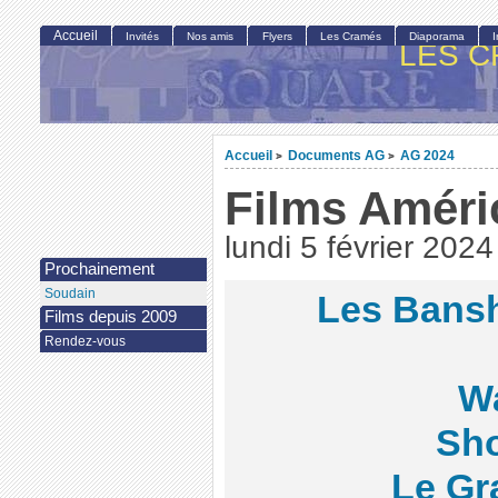
Accueil
Invités
Nos amis
Flyers
Les Cramés
Diaporama
LES C
Accueil
Documents AG
AG 2024
>
>
Films Améri
lundi 5 février 2024
Prochainement
Soudain
Les Bansh
Films depuis 2009
Rendez-vous
W
Sh
Le Gr