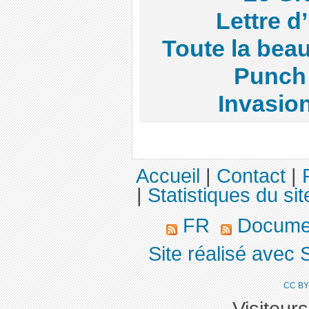
Lettre d
Toute la beau
Punch
Invasio
Accueil
|
Contact
|
|
Statistiques du sit
FR
Docume
Site réalisé avec 
CC BY
Visiteur