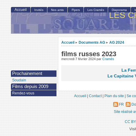
Accueil
Invités
Nos amis
Flyers
Les Cramés
Diaporama
LES C
Accueil
Documents AG
AG 2024
>
>
films russes 2023
mercredi 7 février 2024
par
Cramés
La Fem
Prochainement
Le Capitaine
Soudain
Films depuis 2009
Rendez-vous
Accueil
|
Contact
|
Plan du site
|
Se co
FR
Do
Site réalisé 
CC BY
Visi