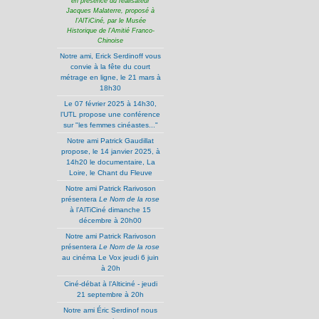
en présence du réalisateur
Jacques Malaterre, proposé à
l’AlTiCiné, par le Musée
Historique de l’Amitié Franco-
Chinoise
Notre ami, Erick Serdinoff vous
convie à la fête du court
métrage en ligne, le 21 mars à
18h30
Le 07 février 2025 à 14h30,
l’UTL propose une conférence
sur "les femmes cinéastes..."
Notre ami Patrick Gaudillat
propose, le 14 janvier 2025, à
14h20 le documentaire, La
Loire, le Chant du Fleuve
Notre ami Patrick Rarivoson
présentera
Le Nom de la rose
à l’AlTiCiné dimanche 15
décembre à 20h00
Notre ami Patrick Rarivoson
présentera
Le Nom de la rose
au cinéma Le Vox jeudi 6 juin
à 20h
Ciné-débat à l’Alticiné - jeudi
21 septembre à 20h
Notre ami Éric Serdinof nous