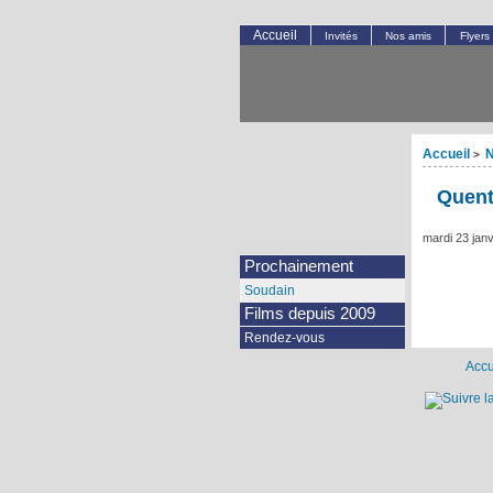
Accueil
Invités
Nos amis
Flyers
Accueil
N
>
Quent
mardi 23 jan
Prochainement
Soudain
Films depuis 2009
Rendez-vous
Accu