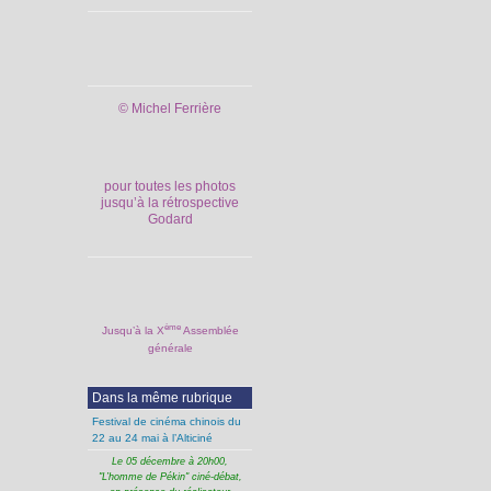
© Michel Ferrière
pour toutes les photos
jusqu’à la rétrospective
Godard
ème
Jusqu’à la X
Assemblée
générale
Dans la même rubrique
Festival de cinéma chinois du
22 au 24 mai à l’Alticiné
Le 05 décembre à 20h00,
"L’homme de Pékin" ciné-débat,