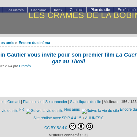
Contact
Plan du site
En résumé
Les Cramés
Diaporama
Index
LES CRAMÉS DE LA BOBI
os amis
Encore du cinéma
>
in Gautier vous invite pour son premier film
La Guer
gaz au Tivoli
vier 2024
par
Cramés
eil
|
Contact
|
Plan du site
|
Se connecter
|
Statistiques du site
|
Visiteurs :
156 /
123
FR
Nos amis
Encore du
Site réalisé avec SPIP 4.4.15
+
AHUNTSIC
CC BY-SA 4.0
Visiteurs connectés :
32