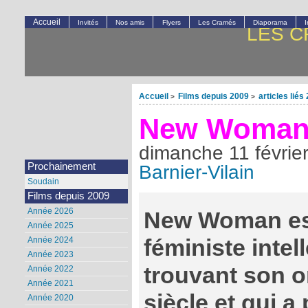
Accueil
Invités
Nos amis
Flyers
Les Cramés
Diaporama
LES C
Accueil
Films depuis 2009
articles liés
>
>
New Woma
dimanche 11 févrie
Prochainement
Barnier-Vilain
Soudain
Films depuis 2009
Année 2026
New Woman es
Année 2025
féministe intell
Année 2024
Année 2023
trouvant son or
Année 2022
Année 2021
siècle et qui 
Année 2020