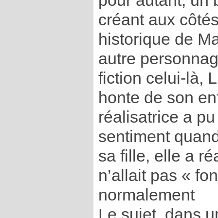
pour autant, un 
créant aux côtés
historique de M
autre personnag
fiction celui-là, 
honte de son enfa
réalisatrice a pu
sentiment quand,
sa fille, elle a re
n’allait pas « fo
normalement
Le sujet, dans u