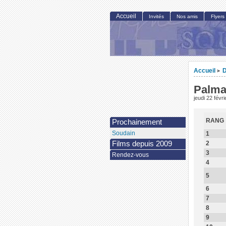
Accueil
Invités
Nos amis
Flyers
Accueil
>
Palma
jeudi 22 févr
RANG
Prochainement
Soudain
1
2
Films depuis 2009
3
Rendez-vous
4
5
6
7
8
9