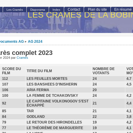
Contact
Plan du site
En résumé
Les Cramés
Diaporama
Index
LES CRAMÉS DE LA BOBI
Documents AG
AG 2024
>
rès complet 2023
ier 2024
par
Cramés
SCORE DU
NOMBRE DE
VO
TITRE DU FILM
FILM
VOTANTS
MO
112
LES FEUILLES MORTES
24
4.7
107
LES BANSHEES D’INISHERIN
24
4,5
106
ARIA FERMA
20
100
LA FEMME DE TCHAKOIVSKY
24
4,2
LE CAPITAINE VOLKONOGOV S’EST
92
21
4,4
ÉCHAPPÉ
85
TAR
21
4,1
84
GODLAND
22
3,8
79
LE RETOUR DES HIRONDELLES
19
4,2
77
LE THÉORÈME DE MARGUERITE
19
4,1