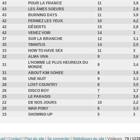
43
POUR LA FRANCE
11
3,9
43
LES ÂMES SOEURS
15
2,9
43
BURNING DAYS
11
3.9
42
FERMEZ LES YEUX
10
4,2
42
DÉSERTS
15
2,8
42
VENEZ VOIR
14
3
37
SUR LA BRANCHE
12
3,1
35
TINNITUS
14
2,5
33
HOW TO HAVE SEX
11
3
32
ALMA VIVA
9
3,6
L’HOMME LE PLUS HEUREUX DU
31
9
3,4
MONDE
31
ABOUT KIM SOHEE
8
3,9
30
UNE NUIT
9
3,3
28
LOST COUNTRY
8
3,5
26
DISCO BOY
7
3,7
25
LE PARADIS
7
3,6
22
DE NOS JOURS
10
2,2
20
WAR PONY
6
3,3
15
SHOWING UP
5
3
ueil
|
Contact
|
Plan du site
|
Se connecter
|
Statistiques du site
|
Visiteurs :
79 /
123