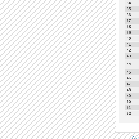
34
35
36
37
38
39
40
41
42
43
44
45
46
47
48
49
50
51
52
Acc