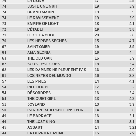
76
LA LIGNE
17
4,5
74
JUSTE UNE NUIT
19
3,9
74
GRAND MARIN
19
3,9
74
LE RAVISSEMENT
19
3,9
73
EMPIRE OF LIGHT
18
4.1
72
L’ÉTABLI
19
3,8
71
LE CIEL ROUGE
20
3,6
70
LES HERBES SÈCHES
15
4.7
67
SAINT OMER
19
3,5
64
AMA GLORIA
16
4
63
THE OLD OAK
16
3,9
62
SOUS LES FIGUES
18
3,4
62
LES DAMNES NE PLEURENT PAS
16
3,9
61
LOS REYES DEL MUNDO
16
3,8
57
LES PIRES
14
4,1
54
L’ILE ROUGE
17
3,2
54
DÉSORDRES
16
3,4
54
THE QUIET GIRL
13
4,2
51
JOYLAND
13
3,9
50
L’ARBRE AUX PAPILLONS D’OR
14
3,6
49
LE BARRAGE
16
3,1
46
THE LOST KING
15
3,1
45
ASSAUT
14
3,2
44
LA DERNIÈRE REINE
15
2,9