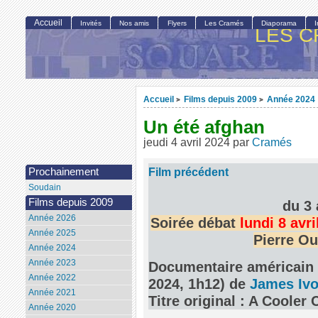
Accueil
Invités
Nos amis
Flyers
Les Cramés
Diaporama
LES C
Accueil
Films depuis 2009
Année 2024
>
>
Un été afghan
jeudi 4 avril 2024
par
Cramés
Film précédent
Prochainement
Soudain
Films depuis 2009
du 3 
Année 2026
Soirée débat
lundi 8 avr
Année 2025
Pierre Ou
Année 2024
Année 2023
Documentaire américain (
Année 2022
2024, 1h12) de
James Ivo
Année 2021
Titre original : A Cooler 
Année 2020