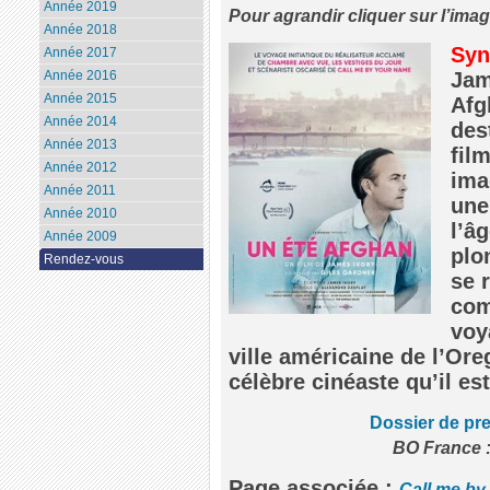
Année 2019
Pour agrandir cliquer sur l’ima
Année 2018
Syn
Année 2017
Année 2016
Jam
Année 2015
Afg
Année 2014
des
Année 2013
film
Année 2012
ima
Année 2011
une
Année 2010
l’â
Année 2009
plo
Rendez-vous
se 
com
voy
ville américaine de l’Ore
célèbre cinéaste qu’il es
Dossier de pr
BO France :
Page associée :
Call me by