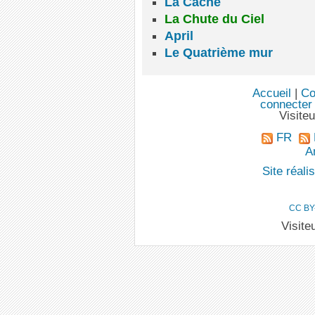
La Cache
La Chute du Ciel
April
Le Quatrième mur
Accueil
|
Co
connecter
Visite
FR
An
Site réal
CC BY
Visite