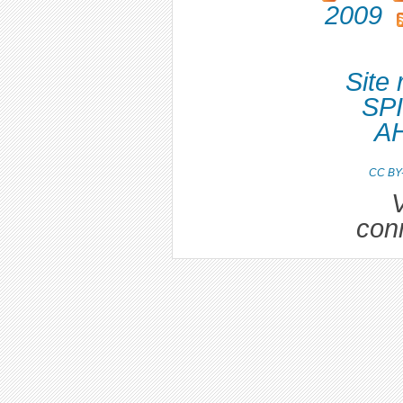
2009
Site 
SPI
A
CC BY
V
con