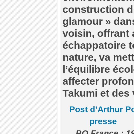
construction 
glamour » dans
voisin, offrant
échappatoire t
nature, va met
l’équilibre éco
affecter profo
Takumi et des v
Post d’Arthur Po
presse
BO France : 1