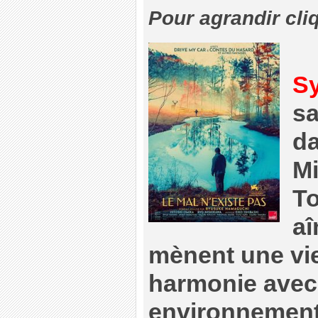
Pour agrandir cli
S
sa
da
Mi
T
aî
mènent une vi
harmonie avec
environnement.