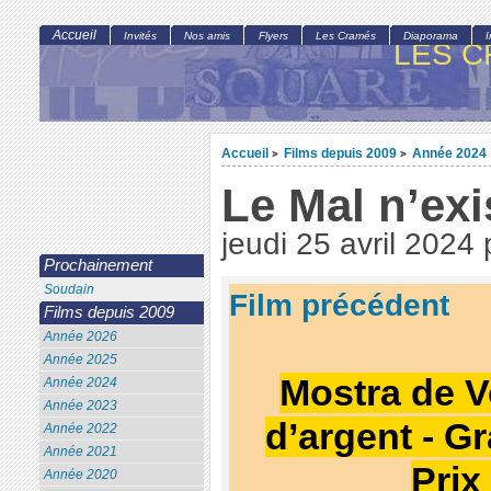
Accueil
Invités
Nos amis
Flyers
Les Cramés
Diaporama
LES C
Accueil
Films depuis 2009
Année 2024
>
>
Le Mal n’exi
jeudi 25 avril 2024
Prochainement
Soudain
Film précédent
Films depuis 2009
Année 2026
Année 2025
Mostra de V
Année 2024
Année 2023
d’argent - Gr
Année 2022
Année 2021
Prix
Année 2020