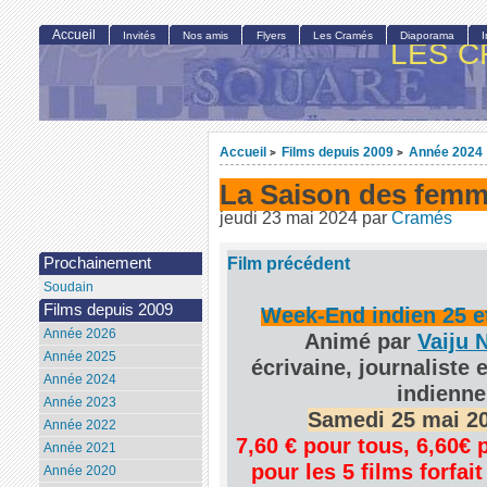
Accueil
Invités
Nos amis
Flyers
Les Cramés
Diaporama
LES C
Accueil
Films depuis 2009
Année 2024
>
>
La Saison des fem
jeudi 23 mai 2024
par
Cramés
Film précédent
Prochainement
Soudain
Films depuis 2009
Week-End indien 25 e
Année 2026
Animé par
Vaiju 
Année 2025
écrivaine, journaliste e
Année 2024
indienne
Année 2023
Samedi 25 mai 20
Année 2022
7,60 € pour tous, 6,60€
Année 2021
pour les 5 films forfait
Année 2020