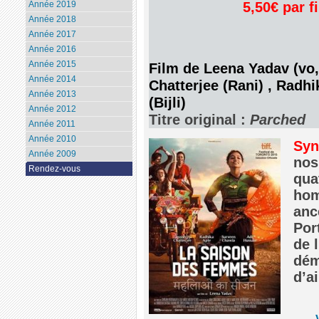
5,50€ par f
Année 2019
Année 2018
Année 2017
Année 2016
Année 2015
Film de Leena Yadav (vo,
Année 2014
Chatterjee (Rani) , Radh
Année 2013
(Bijli)
Année 2012
Titre original :
Parched
Année 2011
Année 2010
Syn
Année 2009
nos
Rendez-vous
qua
hom
anc
Por
de l
dém
d’ai