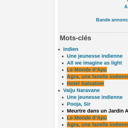
A
Bande annonc
Mots-clés
indien
Une jeunesse indienne
All we imagine as light
Le Monde d’Apu
Agra, une famille indien
Hotel Salvation
Vaiju Naravane
Une jeunesse indienne
Pooja, Sir
Meurtre dans un Jardin A
Le Monde d’Apu
Agra, une famille indien