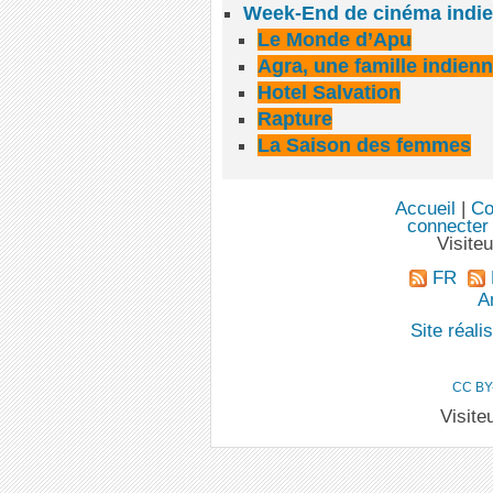
Week-End de cinéma indi
Le Monde d’Apu
Agra, une famille indien
Hotel Salvation
Rapture
La Saison des femmes
Accueil
|
Co
connecter
Visite
FR
An
Site réal
CC BY
Visite