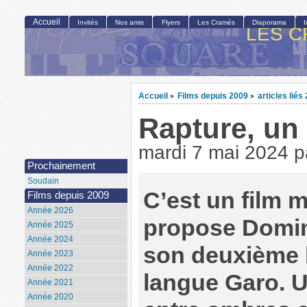
Accueil
Invités
Nos amis
Flyers
Les Cramés
Diaporama
LES C
Accueil
Films depuis 2009
articles liés
>
>
Rapture, un
mardi 7 mai 2024
p
Prochainement
Soudain
C’est un film 
Films depuis 2009
Année 2026
propose Domi
Année 2025
Année 2024
son deuxième 
Année 2023
Année 2022
langue Garo. U
Année 2021
Année 2020