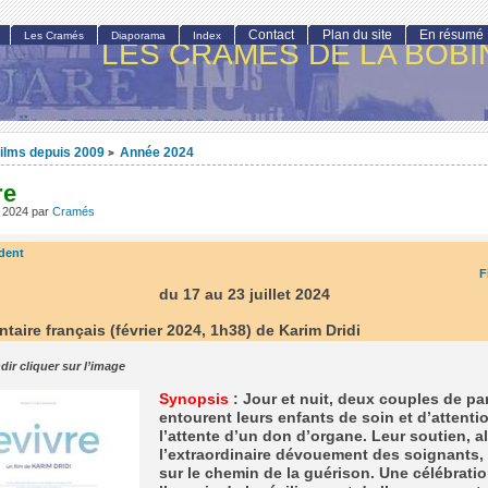
Contact
Plan du site
En résumé
Les Cramés
Diaporama
Index
LES CRAMÉS DE LA BOBI
ilms depuis 2009
Année 2024
>
re
et 2024
par
Cramés
dent
F
du 17 au 23 juillet 2024
aire français (février 2024, 1h38) de Karim Dridi
dir cliquer sur l’image
Synopsis
: Jour et nuit, deux couples de pa
entourent leurs enfants de soin et d’attenti
l’attente d’un don d’organe. Leur soutien, al
l’extraordinaire dévouement des soignants, e
sur le chemin de la guérison. Une célébrati