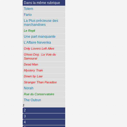
Dans la même rubrique
Totem
Fario
La Plus précieuse des
marchandises
Le Repli
Une part manquante
L’Affaire Nevenka
Only Lovers Left Alive
Ghost Dog : La Voie du
Samouraï
Dead Man
Mystery Train
Down by Law
Stranger Than Paradise
Norah
Rue du Conservatoire
The Outrun
1
2
3
4