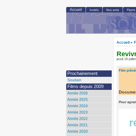
Accueil
Invités
Nos amis
Flyers
Accueil
F
>
Reviv
jeudi 18 juill
Film précé
Prochainement
Soudain
Films depuis 2009
Document
Année 2026
Année 2025
Pour agran
Année 2024
Année 2023
Année 2022
Année 2021
Année 2020