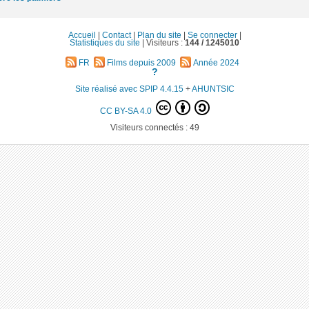
Accueil
|
Contact
|
Plan du site
|
Se connecter
|
Statistiques du site
|
Visiteurs :
144 /
1245010
FR
Films depuis 2009
Année 2024
?
Site réalisé avec SPIP 4.4.15
+
AHUNTSIC
CC BY-SA 4.0
Visiteurs connectés :
49