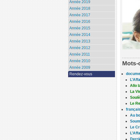
Année 2019
Année 2018
Année 2017
Année 2016
Année 2015
Année 2014
Année 2013
Année 2012
Année 2011
Année 2010
Mots-
Année 2009
docume
Rendez-vous
L’Aff
Allo 
La Vi
Soul
Le Re
françai
Au b
Soums
Le Cr
L’Aff
Derri