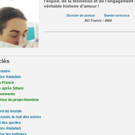
l’espoir, de la résilience et de l’engagement
véritable histoire d’amour !
Dossier de presse
Bande-annonce
BO France : 4900
clés
ntaire
aire Abdallah
la France
e après Siham
èvements
tour du projectionniste
s
ord du monde
oum, la nuit des astres
i des gardes
aire Abdallah
ère les palmiers