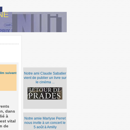
NE
ilm suivant
Notre ami Claude Sabatier
vient de publier un livre sur
le cinéma ...
rents
on, dans
lié à
Notre amie Marlyse Perret
st vital
nous invite à un concert le
on de
5 août à Amilly