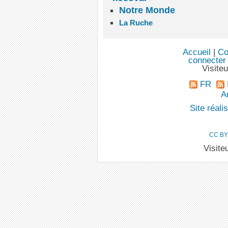
Notre Monde
La Ruche
Accueil
|
Co
connecter
Visite
FR
An
Site réal
CC BY
Visite