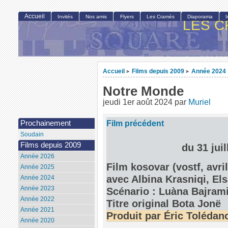
Accueil
Invités
Nos amis
Flyers
Les Cramés
Diaporama
LES C
Accueil
Films depuis 2009
Année 2024
>
>
Notre Monde
jeudi 1er août 2024
par
Muriel
Film précédent
Prochainement
Soudain
Films depuis 2009
du 31 jui
Année 2026
Film kosovar (vostf, avri
Année 2025
avec Albina Krasniqi, Els
Année 2024
Année 2023
Scénario : Luàna Bajram
Année 2022
Titre original Bota Jonë
Année 2021
Produit par Éric Tolédan
Année 2020